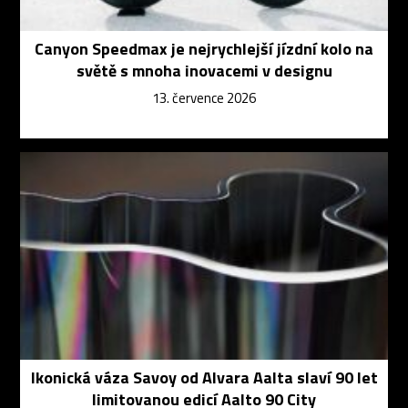
Canyon Speedmax je nejrychlejší jízdní kolo na
světě s mnoha inovacemi v designu
13. července 2026
Ikonická váza Savoy od Alvara Aalta slaví 90 let
limitovanou edicí Aalto 90 City