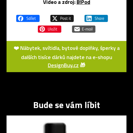
Video a zdroj:
B!Pod
❤️ Nábytek, svítidla, bytové doplňky, šperky a
dalších tisíce dárků najdete na e-shopu
DesignBuy.cz
🎁
Bude se vám líbit