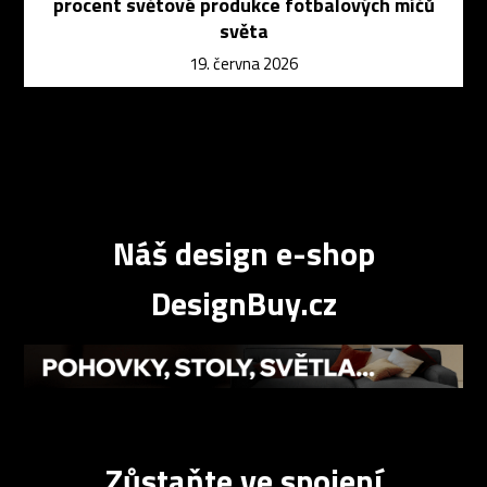
procent světové produkce fotbalových míčů
světa
19. června 2026
Náš design e-shop
DesignBuy.cz
Zůstaňte ve spojení