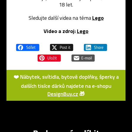
18 let.
Sledujte další videa na téma
Lego
Video a zdroj:
Lego
❤️ Nábytek, svítidla, bytové doplňky, šperky a
dalších tisíce dárků najdete na e-shopu
DesignBuy.cz
🎁