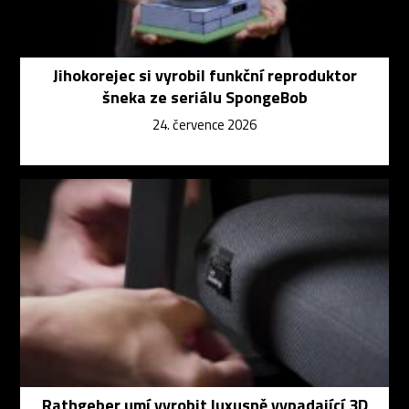
Jihokorejec si vyrobil funkční reproduktor
šneka ze seriálu SpongeBob
24. července 2026
Rathgeber umí vyrobit luxusně vypadající 3D