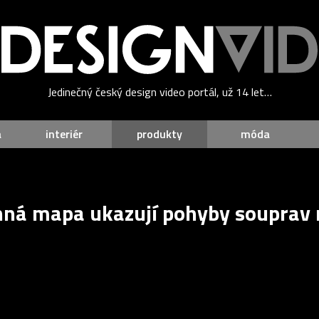
Jedinečný český design video portál, už 14 let…
a
interiér
produkty
móda
nná mapa ukazují pohyby souprav 