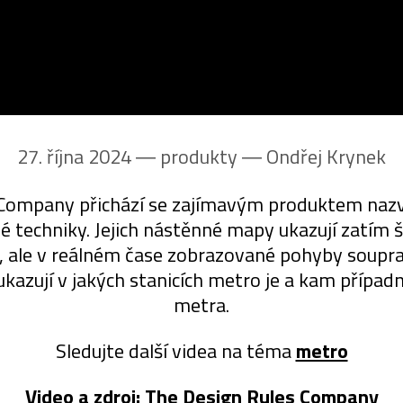
27. října 2024 ― produkty ―
Ondřej Krynek
 Company přichází se zajímavým produktem na
é techniky. Jejich nástěnné mapy ukazují zatím
, ale v reálném čase zobrazované pohyby soupra
é ukazují v jakých stanicích metro je a kam přípa
metra.
Sledujte další videa na téma
metro
Video a zdroj:
The Design Rules Company