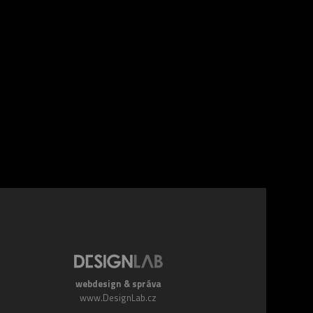
webdesign & správa
www.DesignLab.cz