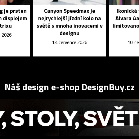
g je prsten
Canyon Speedmax je
Ikonická
m displejem
nejrychlejší jízdní kolo na
Alvara Aa
trixu
světě s mnoha inovacemi v
limitovano
designu
e 2026
13. července 2026
10. č
Náš design e-shop DesignBuy.cz