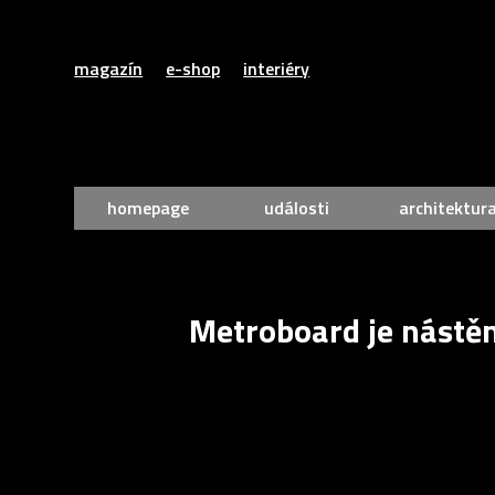
magazín
e-shop
interiéry
homepage
události
architektur
Metroboard je nástě