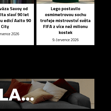
 váza Savoy od
Lego postavilo
lta slaví 90 let
osmimetrovou sochu
u edicí Aalto 90
trofeje mistrovství světa
City
FIFA z více než milionu
kostek
ervence 2026
9. července 2026