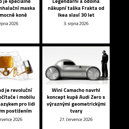
 je speciálně
Legendární a odolná
inhalační maska
nákupní taška Frakta od
emocné koně
Ikea slaví 30 let
srpna 2026
3. srpna 2026
 je revoluční
Wini Camacho navrhl
čítače i mobilu
koncept kupé Audi Zero s
azykem pro lidi
výraznými geometrickými
ým postižením
tvary
ervence 2026
27. července 2026