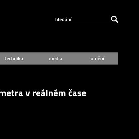
technika
média
umění
metra v reálném čase