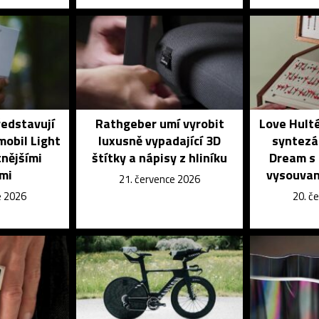
ředstavují
Rathgeber umí vyrobit
Love Hulté
mobil Light
luxusně vypadající 3D
syntezá
tnějšími
štítky a nápisy z hliníku
Dream s
mi
vysouvan
21. července 2026
e 2026
20. č