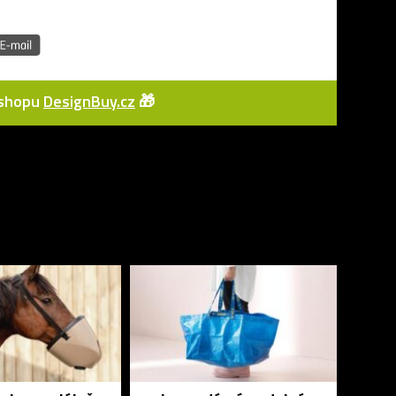
e-shopu
DesignBuy.cz
🎁