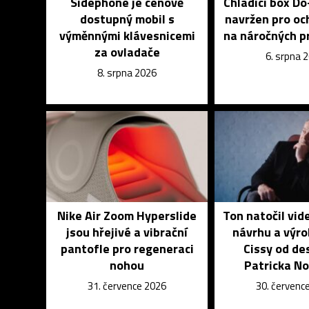
Sidephone je cenově
Chladící box D
dostupný mobil s
navržen pro och
výměnnými klávesnicemi
na náročných p
za ovladače
6. srpna 
8. srpna 2026
Nike Air Zoom Hyperslide
Ton natočil vid
jsou hřejivé a vibrační
návrhu a výro
pantofle pro regeneraci
Cissy od de
nohou
Patricka N
31. července 2026
30. červenc