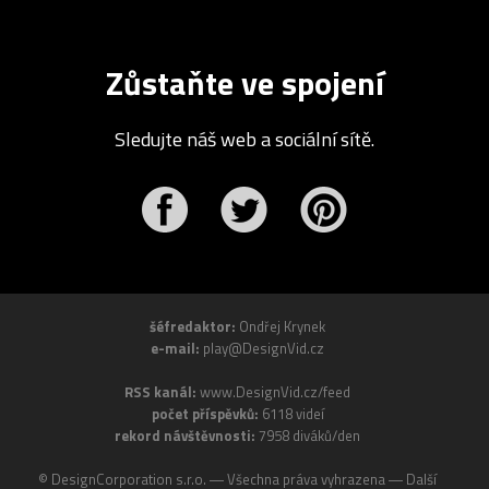
Zůstaňte ve spojení
Sledujte náš web a sociální sítě.
r
Pinterest
šéfredaktor:
Ondřej Krynek
e-mail:
play@DesignVid.cz
RSS kanál:
www.DesignVid.cz/feed
počet příspěvků:
6118 videí
rekord návštěvnosti:
7958 diváků/den
©
DesignCorporation s.r.o.
― Všechna práva vyhrazena ― Další