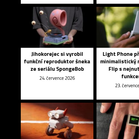
Jihokorejec si vyrobil
Light Phone p
funkční reproduktor šneka
minimalistický 
ze seriálu SpongeBob
Flip s nejnu
funkce
24. července 2026
23. červenc