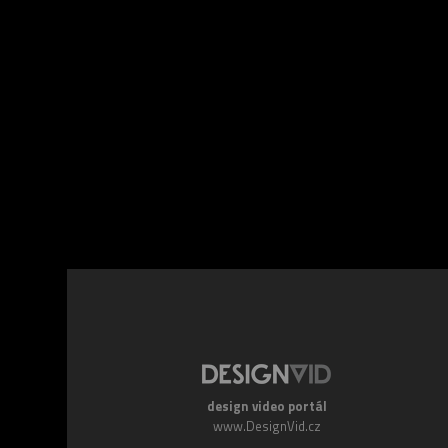
Facebook
Twitte
design video portál
www.DesignVid.cz