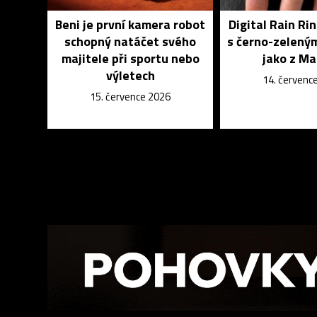
Beni je první kamera robot
Digital Rain Rin
schopný natáčet svého
s černo-zelený
majitele při sportu nebo
jako z Ma
výletech
14. červenc
15. července 2026