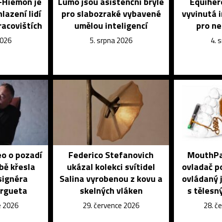
o-Hiemon je
Lumo jsou asistenční brýle
Equihero
lazení lidí
pro slabozraké vybavené
vyvinutá 
racovištích
umělou inteligencí
pro n
2026
5. srpna 2026
4. 
eo o pozadí
Federico Stefanovich
MouthPad
bě křesla
ukázal kolekci svítidel
ovladač po
signéra
Salina vyrobenou z kovu a
ovládaný j
orgueta
skelných vláken
s tělesn
e 2026
29. července 2026
28. č