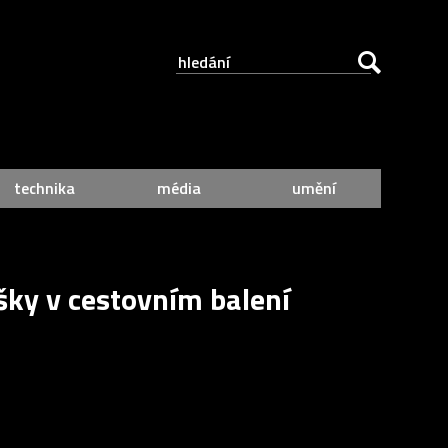
technika
média
umění
ky v cestovním balení