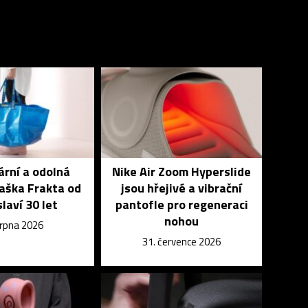
rní a odolná
Nike Air Zoom Hyperslide
aška Frakta od
jsou hřejivé a vibrační
slaví 30 let
pantofle pro regeneraci
nohou
srpna 2026
31. července 2026