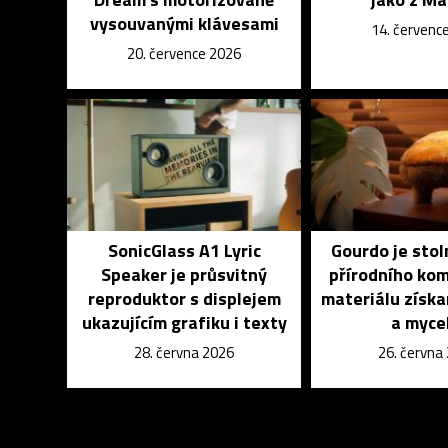
vysouvanými klávesami
14. červenc
20. července 2026
SonicGlass A1 Lyric
Gourdo je stol
Speaker je průsvitný
přírodního ko
reproduktor s displejem
materiálu získa
ukazujícím grafiku i texty
a myce
28. června 2026
26. června