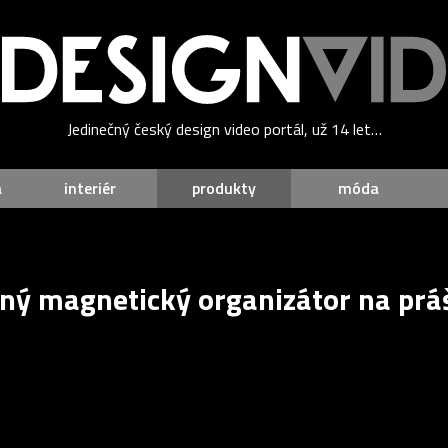
Jedinečný český design video portál, už 14 let…
a
interiér
produkty
móda
ý magnetický organizátor na práš