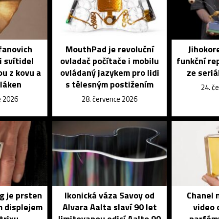
fanovich
MouthPad je revoluční
Jihokore
 svítidel
ovladač počítače i mobilu
funkční re
ou z kovu a
ovládaný jazykem pro lidi
ze seri
vláken
s tělesným postižením
24. č
e 2026
28. července 2026
g je prsten
Ikonická váza Savoy od
Chanel n
m displejem
Alvara Aalta slaví 90 let
video 
trixu
limitovanou edicí Aalto 90
parfém