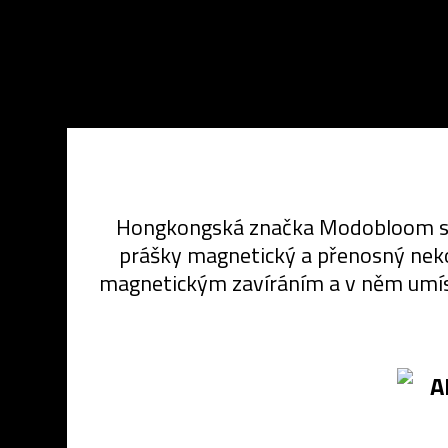
Hongkongská značka Modobloom si da
prášky magnetický a přenosný nekonč
magnetickým zavíráním a v něm umíst