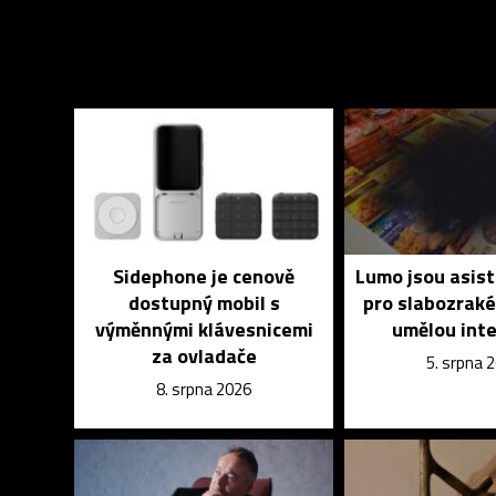
Sidephone je cenově
Lumo jsou asist
dostupný mobil s
pro slabozrak
výměnnými klávesnicemi
umělou inte
za ovladače
5. srpna 
8. srpna 2026