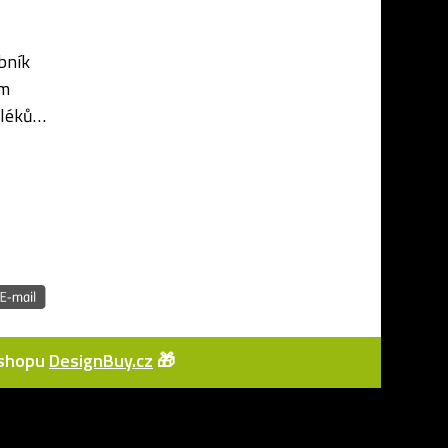
bník
ým
 léků
esklý
e-shopu
DesignBuy.cz
🎁