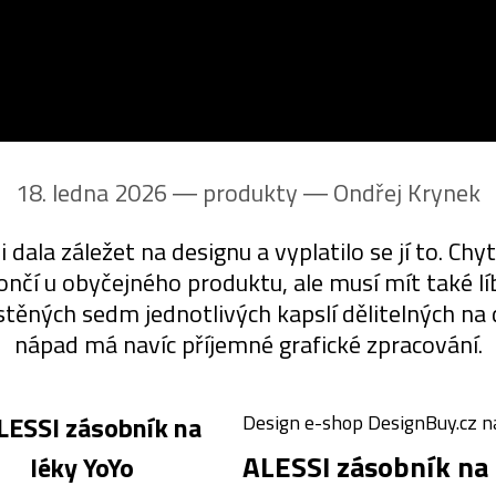
18. ledna 2026 ― produkty ―
Ondřej Krynek
la záležet na designu a vyplatilo se jí to. Chy
í u obyčejného produktu, ale musí mít také líbiv
ěných sedm jednotlivých kapslí dělitelných na 
nápad má navíc příjemné grafické zpracování.
Design e-shop DesignBuy.cz na
ALESSI zásobník na 