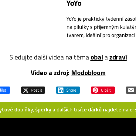
YoYo
YoYo je praktický týdenní záso
na pilulky s příjemným kulat
tvarem, ideální pro organizaci
na jednotlivé dny. Designový l
předmět, abyste se ujistili, že
Sledujte další videa na téma
obal
a
zdraví
nezapomenete užít svůj lék. …
Video a zdroj:
Modobloom
bytové doplňky, šperky a dalších tisíce dárků najdete na 