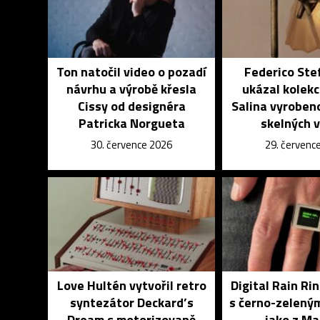
Ton natočil video o pozadí
Federico Ste
návrhu a výrobě křesla
ukázal kolekci
Cissy od designéra
Salina vyroben
Patricka Norgueta
skelných 
30. července 2026
29. červenc
Love Hultén vytvořil retro
Digital Rain Rin
syntezátor Deckard’s
s černo-zelený
Dream s motorizovaně
jako z Ma