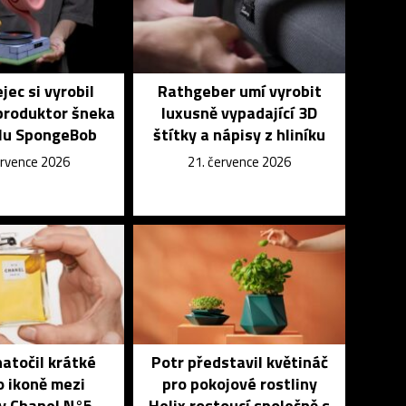
jec si vyrobil
Rathgeber umí vyrobit
produktor šneka
luxusně vypadající 3D
álu SpongeBob
štítky a nápisy z hliníku
ervence 2026
21. července 2026
atočil krátké
Potr představil květináč
o ikoně mezi
pro pokojové rostliny
y Chanel N°5
Helix rostoucí společně s