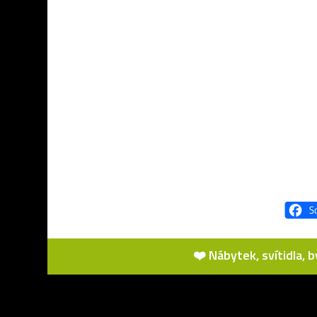
❤️ Nábytek, svítidla, 