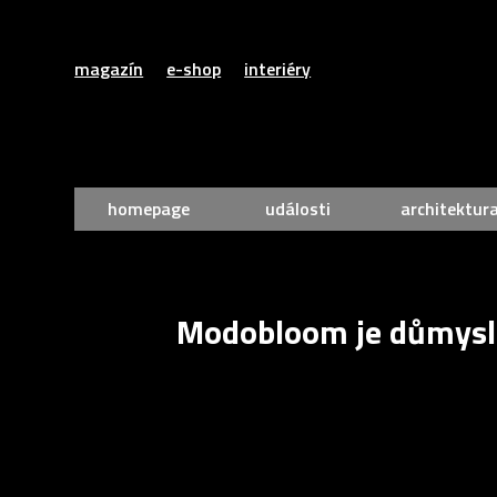
magazín
e-shop
interiéry
homepage
události
architektur
Modobloom je důmysln