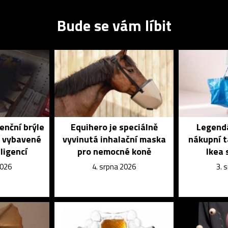
Bude se vám líbit
enční brýle
Equihero je speciálně
Legendá
é vybavené
vyvinutá inhalační maska
nákupní t
ligencí
pro nemocné koně
Ikea 
2026
4. srpna 2026
3. 