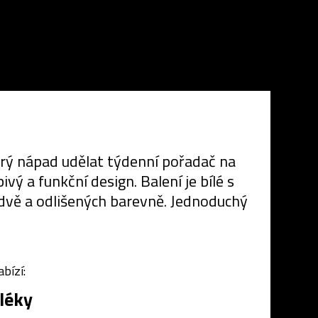
trý nápad udělat týdenní pořadač na
ý a funkční design. Balení je bílé s
dvě a odlišených barevně. Jednoduchý
bízí:
léky