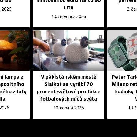
City
e 2026
2. č
10. července 2026
ní lampa z
V pákistánském městě
Peter Tark
mpozitního
Sialkot se vyrábí 70
Milano ret
ného z lufy
procent světové produkce
hodinky 
lia
fotbalových míčů světa
 2026
19. června 2026
18. 