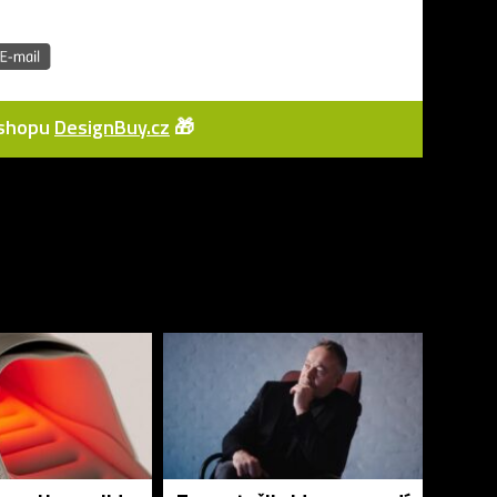
e-shopu
DesignBuy.cz
🎁