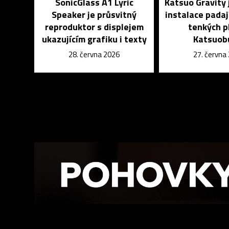
SonicGlass A1 Lyric
Katsuo Gravity 
Speaker je průsvitný
instalace padaj
reproduktor s displejem
tenkých p
ukazujícím grafiku i texty
Katsuob
28. června 2026
27. června