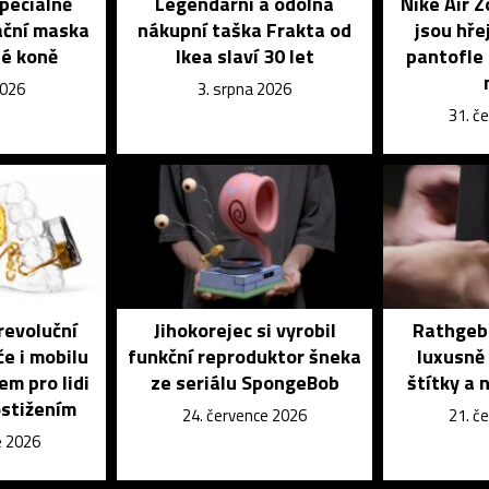
speciálně
Legendární a odolná
Nike Air 
ační maska
nákupní taška Frakta od
jsou hře
é koně
Ikea slaví 30 let
pantofle 
2026
3. srpna 2026
31. č
revoluční
Jihokorejec si vyrobil
Rathgebe
če i mobilu
funkční reproduktor šneka
luxusně 
em pro lidi
ze seriálu SpongeBob
štítky a 
ostižením
24. července 2026
21. č
e 2026