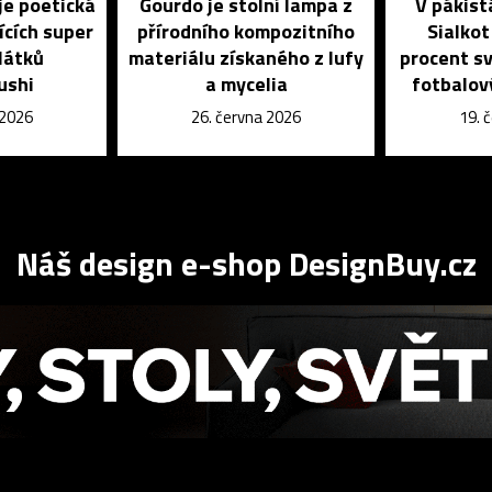
je poetická
Gourdo je stolní lampa z
V pákis
ících super
přírodního kompozitního
Sialkot
látků
materiálu získaného z lufy
procent s
ushi
a mycelia
fotbalov
 2026
26. června 2026
19. 
Náš design e-shop DesignBuy.cz