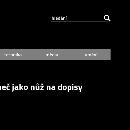
technika
média
umění
eč jako nůž na dopisy