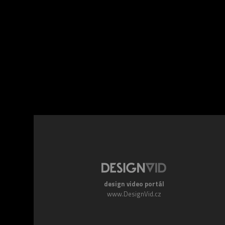
Facebook
Twitte
design video portál
www.DesignVid.cz