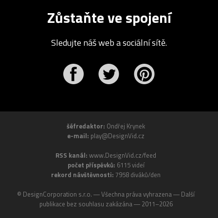
Zůstaňte ve spojení
Sledujte náš web a sociální sítě.
r
Pinterest
šéfredaktor:
Ondřej Krynek
e-mail:
play@DesignVid.cz
RSS kanál:
www.DesignVid.cz/feed
počet příspěvků:
6115 videí
rekord návštěvnosti:
7958 diváků/den
©
DesignCorporation s.r.o.
― Všechna práva vyhrazena ― Další
publikace bez souhlasu zakázána ― 2011–2026