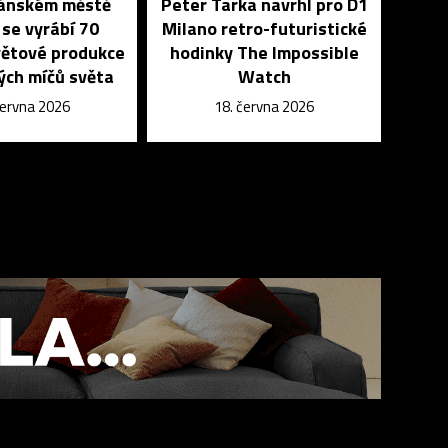
tánském městě
Peter Tarka navrhl pro D1
 se vyrábí 70
Milano retro-futuristické
větové produkce
hodinky The Impossible
ých míčů světa
Watch
června 2026
18. června 2026