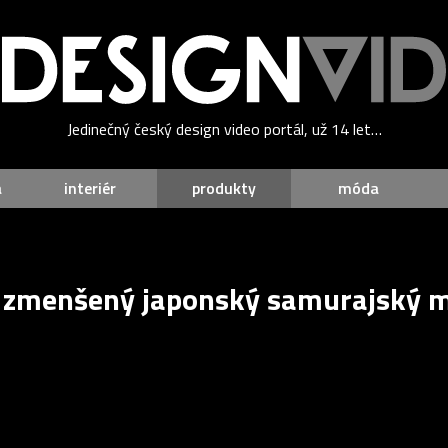
Jedinečný český design video portál, už 14 let…
a
interiér
produkty
móda
 zmenšený japonský samurajský m