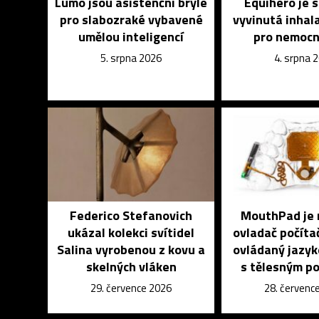
Lumo jsou asistenční brýle
Equihero je 
pro slabozraké vybavené
vyvinutá inhal
umělou inteligencí
pro nemocn
5. srpna 2026
4. srpna 
Federico Stefanovich
MouthPad je 
ukázal kolekci svítidel
ovladač počíta
Salina vyrobenou z kovu a
ovládaný jazyk
skelných vláken
s tělesným p
29. července 2026
28. červenc