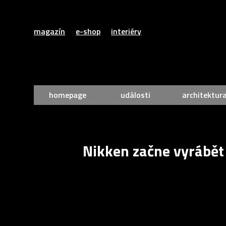
magazín
e-shop
interiéry
homepage
události
architektur
Nikken začne vyrábět