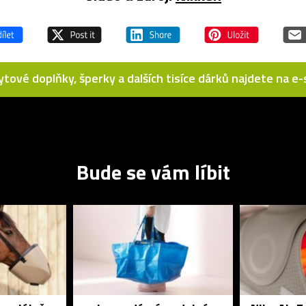
bytové doplňky, šperky a dalších tisíce dárků najdete na 
Bude se vám líbit