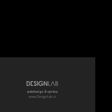
webdesign & správa
www.DesignLab.cz