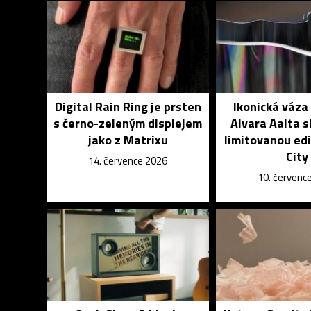
Digital Rain Ring je prsten
Ikonická váza
s černo-zeleným displejem
Alvara Aalta sl
jako z Matrixu
limitovanou edi
City
14. července 2026
10. červenc