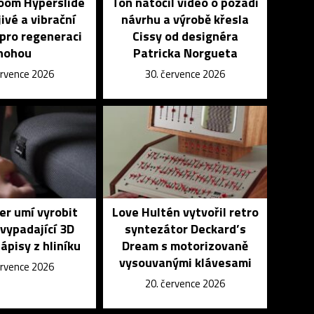
Zoom Hyperslide
Ton natočil video o pozadí
jivé a vibrační
návrhu a výrobě křesla
pro regeneraci
Cissy od designéra
nohou
Patricka Norgueta
ervence 2026
30. července 2026
r umí vyrobit
Love Hultén vytvořil retro
vypadající 3D
syntezátor Deckard’s
nápisy z hliníku
Dream s motorizovaně
vysouvanými klávesami
ervence 2026
20. července 2026