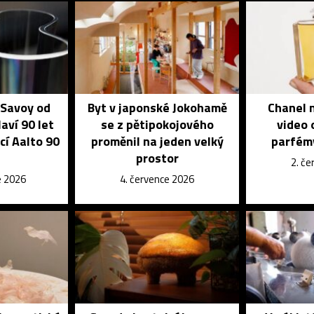
 Savoy od
Byt v japonské Jokohamě
Chanel n
aví 90 let
se z pětipokojového
video 
cí Aalto 90
proměnil na jeden velký
parfém
prostor
2. č
e 2026
4. července 2026