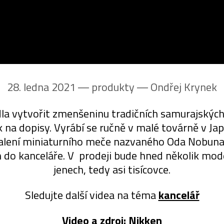
28. ledna 2021 ― produkty ―
Ondřej Krynek
la vytvořit zmenšeninu tradičních samurajských
ák na dopisy. Vyrábí se ručně v malé továrně v J
lení miniaturního meče nazvaného Oda Nobunaga 
am do kanceláře. V prodeji bude hned několik mod
jenech, tedy asi tisícovce.
Sledujte další videa na téma
kancelář
Video a zdroj:
Nikken