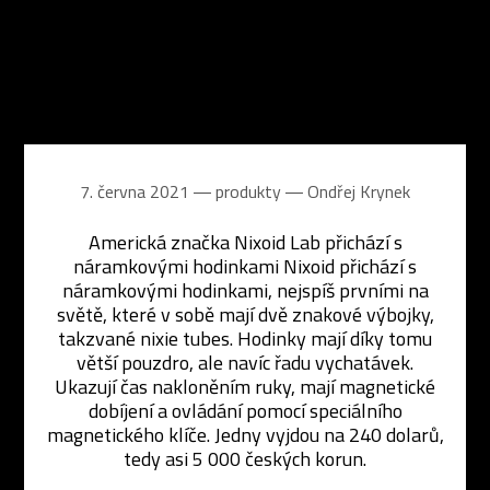
7. června 2021 ― produkty ―
Ondřej Krynek
Americká značka Nixoid Lab přichází s
náramkovými hodinkami Nixoid přichází s
náramkovými hodinkami, nejspíš prvními na
světě, které v sobě mají dvě znakové výbojky,
takzvané nixie tubes. Hodinky mají díky tomu
větší pouzdro, ale navíc řadu vychatávek.
Ukazují čas nakloněním ruky, mají magnetické
dobíjení a ovládání pomocí speciálního
magnetického klíče. Jedny vyjdou na 240 dolarů,
tedy asi 5 000 českých korun.