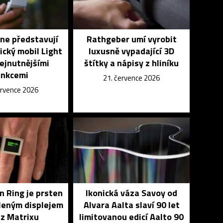
ne představují
Rathgeber umí vyrobit
ický mobil Light
luxusně vypadající 3D
nejnutnějšími
štítky a nápisy z hliníku
unkcemi
21. července 2026
ervence 2026
in Ring je prsten
Ikonická váza Savoy od
leným displejem
Alvara Aalta slaví 90 let
 z Matrixu
limitovanou edicí Aalto 90