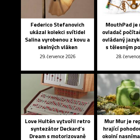
Federico Stefanovich
MouthPad je 
ukázal kolekci svítidel
ovladač počíta
Salina vyrobenou z kovu a
ovládaný jazyk
skelných vláken
s tělesným p
29. července 2026
28. červenc
Love Hultén vytvořil retro
Mur Mur je re
syntezátor Deckard’s
hrající pohodo
Dream s motorizovaně
okolní nasníma