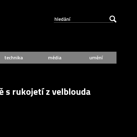
technika
média
umění
 s rukojetí z velblouda