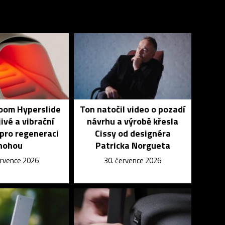
Zoom Hyperslide
Ton natočil video o pozadí
jivé a vibrační
návrhu a výrobě křesla
pro regeneraci
Cissy od designéra
nohou
Patricka Norgueta
ervence 2026
30. července 2026