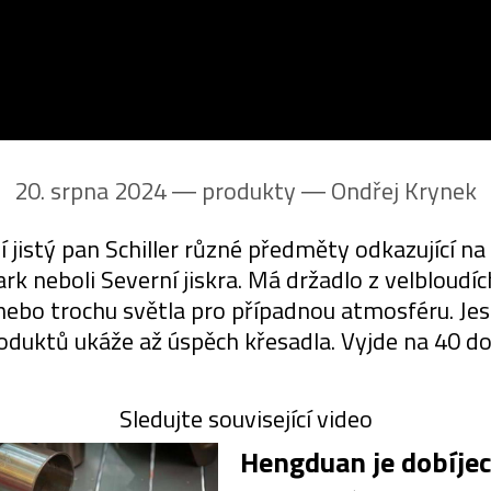
20. srpna 2024 ― produkty ―
Ondřej Krynek
jistý pan Schiller různé předměty odkazující na
k neboli Severní jiskra. Má držadlo z velbloudíc
 nebo trochu světla pro případnou atmosféru. Jes
oduktů ukáže až úspěch křesadla. Vyjde na 40 do
Sledujte související video
Hengduan je dobíjec