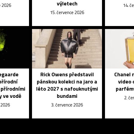
výletech
e 2026
14. č
15. července 2026
egaarde
Rick Owens představil
Chanel n
přírodní
pánskou kolekci na jaro a
video 
 přírodními
léto 2027 s nafouknutými
parfém
y ve vodě
bundami
2. č
e 2026
3. července 2026