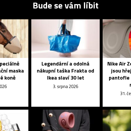
Bude se vám líbit
speciálně
Legendární a odolná
Nike Air 
ační maska
nákupní taška Frakta od
jsou hře
é koně
Ikea slaví 30 let
pantofle 
2026
3. srpna 2026
31. č