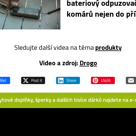
bateriový odpuzova
komárů nejen do př
Sledujte další videa na téma
produkty
Video a zdroj:
Drogo
bytové doplňky, šperky a dalších tisíce dárků najdete na 