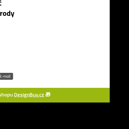
č
írody
e-shopu
DesignBuy.cz
🎁