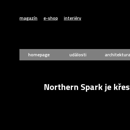
magazín
e-shop
interiéry
homepage
události
architektur
Northern Spark je křes