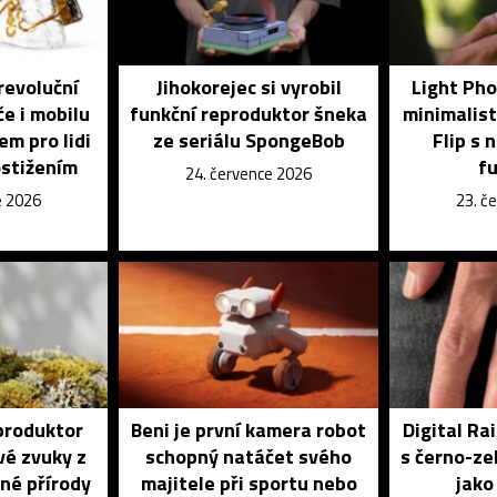
revoluční
Jihokorejec si vyrobil
Light Pho
če i mobilu
funkční reproduktor šneka
minimalist
em pro lidi
ze seriálu SpongeBob
Flip s 
ostižením
f
24. července 2026
e 2026
23. č
produktor
Beni je první kamera robot
Digital Ra
vé zvuky z
schopný natáčet svého
s černo-ze
né přírody
majitele při sportu nebo
jako