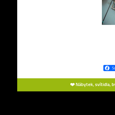
❤️ Nábytek, svítidla, 