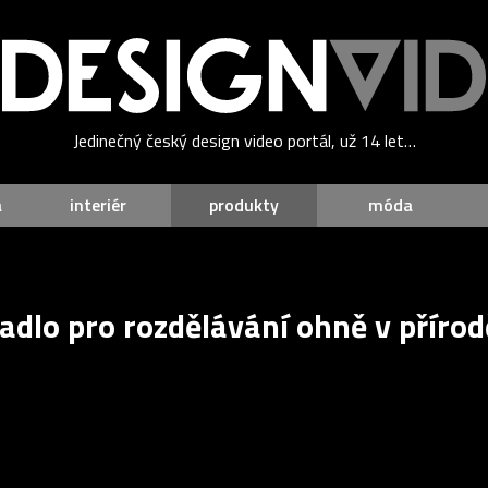
Jedinečný český design video portál, už 14 let…
a
interiér
produkty
móda
adlo pro rozdělávání ohně v přírodě