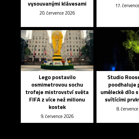
vysouvanými klávesami
17. červenc
20. července 2026
Lego postavilo
Studio Roos
osmimetrovou sochu
poodhaluje 
trofeje mistrovství světa
umělecké dílo s
FIFA z více než milionu
svítícími prvk
kostek
8. červenc
9. července 2026