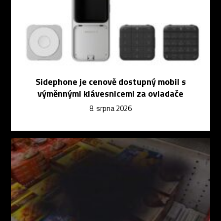
Sidephone je cenově dostupný mobil s
výměnnými klávesnicemi za ovladače
8. srpna 2026