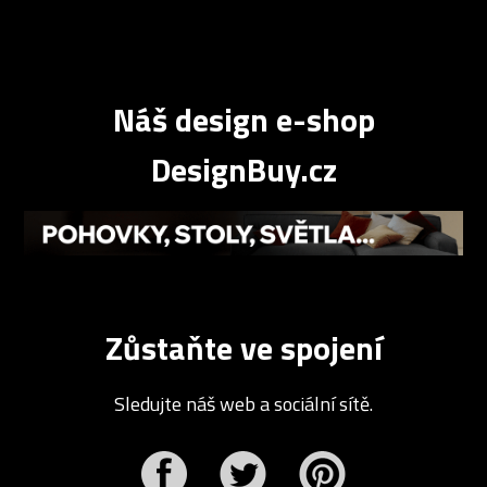
Náš design e-shop
DesignBuy.cz
Zůstaňte ve spojení
Sledujte náš web a sociální sítě.
r
Pinterest