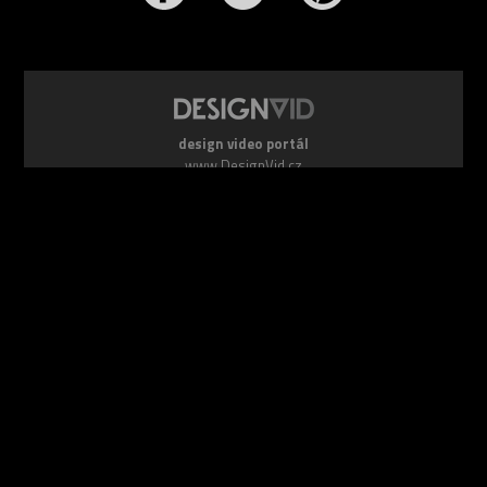
design video portál
www.DesignVid.cz
šéfredaktor:
Ondřej Krynek
e-mail:
play@DesignVid.cz
RSS kanál:
www.DesignVid.cz/feed
počet příspěvků:
6118 videí
rekord návštěvnosti:
7958 diváků/den
©
DesignCorporation s.r.o.
― Všechna práva vyhrazena ― Další
publikace bez souhlasu zakázána ― 2011–2026
webdesign & správa