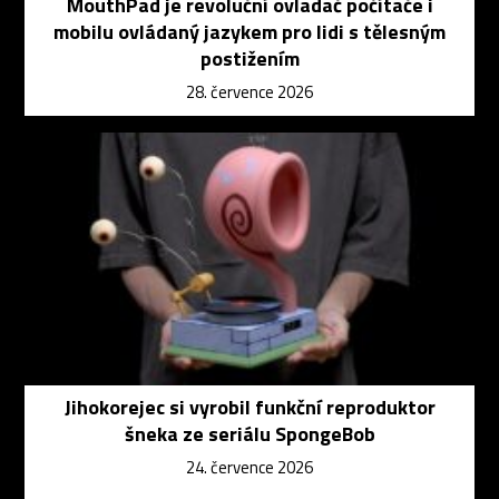
MouthPad je revoluční ovladač počítače i
mobilu ovládaný jazykem pro lidi s tělesným
postižením
28. července 2026
Jihokorejec si vyrobil funkční reproduktor
šneka ze seriálu SpongeBob
24. července 2026