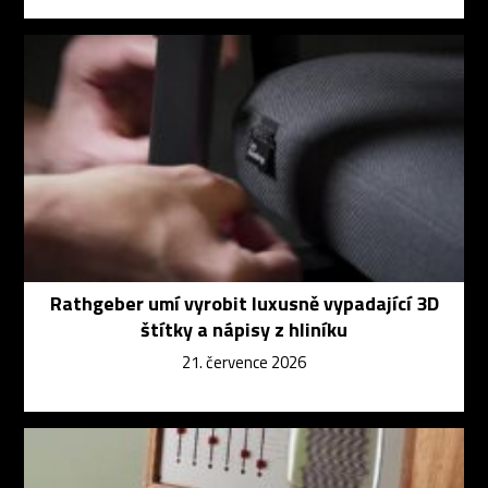
Rathgeber umí vyrobit luxusně vypadající 3D
štítky a nápisy z hliníku
21. července 2026