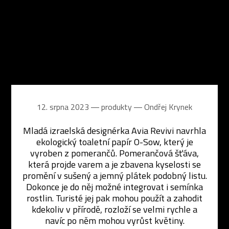
12. srpna 2023 ― produkty ―
Ondřej Krynek
Mladá izraelská designérka Avia Revivi navrhla
ekologický toaletní papír O-Sow, který je
vyroben z pomerančů. Pomerančová šťáva,
která projde varem a je zbavena kyselosti se
promění v sušený a jemný plátek podobný listu.
Dokonce je do něj možné integrovat i semínka
rostlin. Turisté jej pak mohou použít a zahodit
kdekoliv v přírodě, rozloží se velmi rychle a
navíc po něm mohou vyrůst květiny.