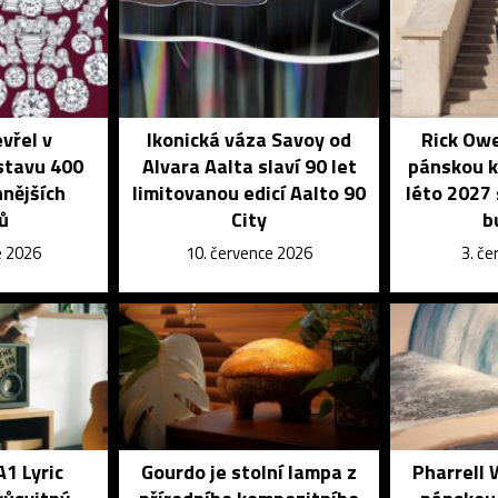
vřel v
Ikonická váza Savoy od
Rick Owe
stavu 400
Alvara Aalta slaví 90 let
pánskou ko
nnějších
limitovanou edicí Aalto 90
léto 2027
ů
City
b
e 2026
10. července 2026
3. č
A1 Lyric
Gourdo je stolní lampa z
Pharrell 