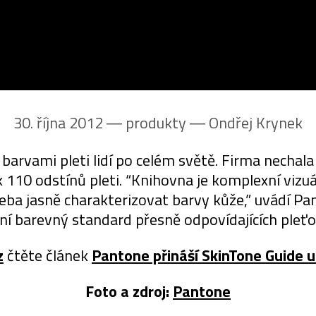
30. října 2012 ― produkty ―
Ondřej Krynek
barvami pleti lidí po celém světě. Firma nechala
ík 110 odstínů pleti. “Knihovna je komplexní vizu
řeba jasně charakterizovat barvy kůže,” uvádí Pant
í barevný standard přesně odpovídajících pleťo
z
čtěte článek
Pantone přináší SkinTone Guide ur
Foto a zdroj:
Pantone