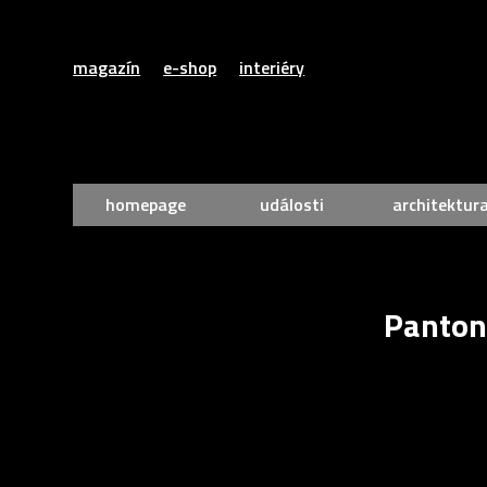
magazín
e-shop
interiéry
homepage
události
architektur
Pantone