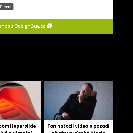
e-shopu
DesignBuy.cz
🎁
Zoom Hyperslide
Ton natočil video o pozadí
jivé a vibrační
návrhu a výrobě křesla