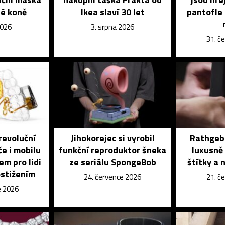
é koně
Ikea slaví 30 let
pantofle 
2026
3. srpna 2026
31. č
revoluční
Jihokorejec si vyrobil
Rathgebe
če i mobilu
funkční reproduktor šneka
luxusně 
em pro lidi
ze seriálu SpongeBob
štítky a 
ostižením
24. července 2026
21. č
e 2026