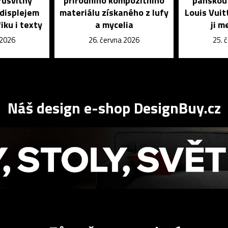
růsvitný
přírodního kompozitního
pánskou 
 displejem
materiálu získaného z lufy
Louis Vuit
iku i texty
a mycelia
ji m
 2026
26. června 2026
25. 
Náš design e-shop DesignBuy.cz