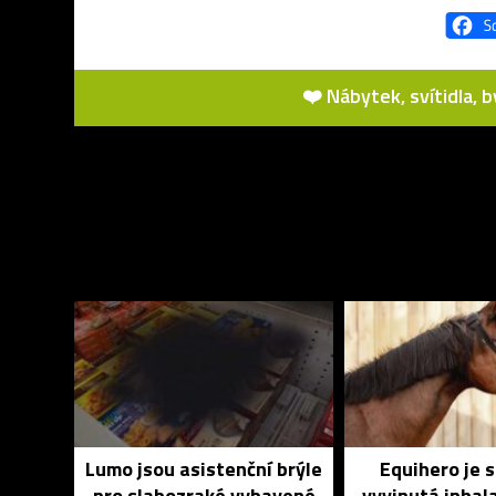
❤️ Nábytek, svítidla, 
Lumo jsou asistenční brýle
Equihero je 
pro slabozraké vybavené
vyvinutá inhal