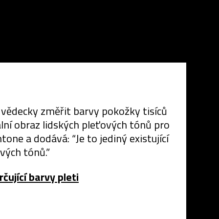
 vědecky změřit barvy pokožky tisíců
ální obraz lidských pleťových tónů pro
one a dodává: “Je to jediný existující
vých tónů.”
čující barvy pleti