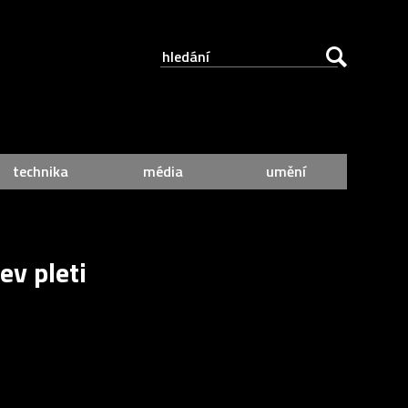
technika
média
umění
ev pleti