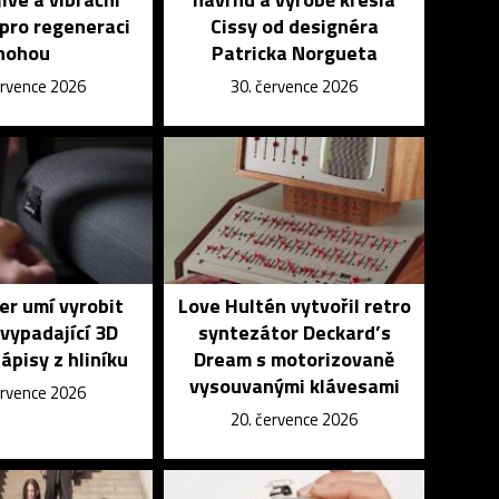
pro regeneraci
Cissy od designéra
nohou
Patricka Norgueta
ervence 2026
30. července 2026
r umí vyrobit
Love Hultén vytvořil retro
vypadající 3D
syntezátor Deckard’s
nápisy z hliníku
Dream s motorizovaně
vysouvanými klávesami
ervence 2026
20. července 2026