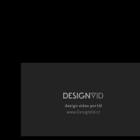
Facebook
Twitte
design video portál
www.DesignVid.cz