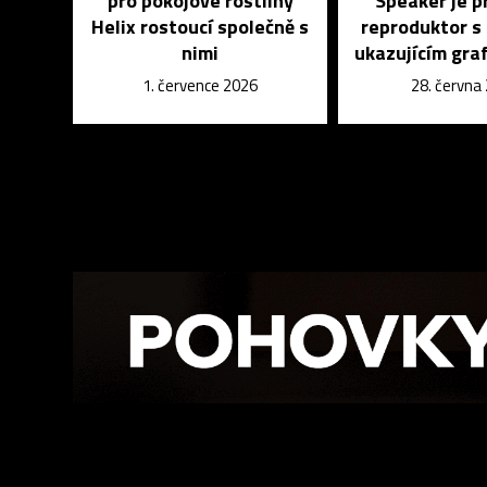
pro pokojové rostliny
Speaker je p
Helix rostoucí společně s
reproduktor s
nimi
ukazujícím graf
1. července 2026
28. června