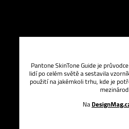
Pantone SkinTone Guide je průvodce 
lidí po celém světě a sestavila vzorn
použití na jakémkoli trhu, kde je pot
mezinárodn
Na
DesignMag.c