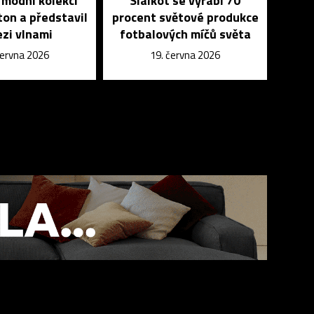
módní kolekci
Sialkot se vyrábí 70
ton a představil
procent světové produkce
ezi vlnami
fotbalových míčů světa
června 2026
19. června 2026