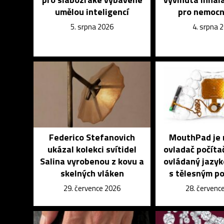
umělou inteligencí
pro nemocn
5. srpna 2026
4. srpna 
Federico Stefanovich
MouthPad je 
ukázal kolekci svítidel
ovladač počíta
Salina vyrobenou z kovu a
ovládaný jazyk
skelných vláken
s tělesným p
29. července 2026
28. červenc