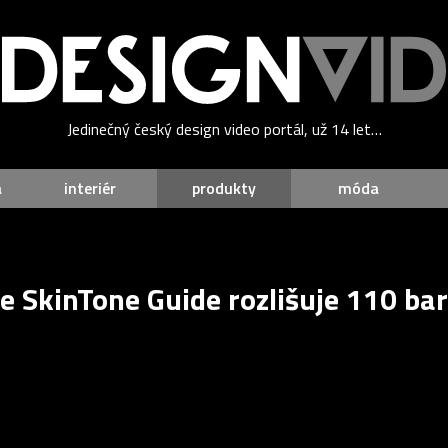
Jedinečný český design video portál, už 14 let…
a
interiér
produkty
móda
 SkinTone Guide rozlišuje 110 bar