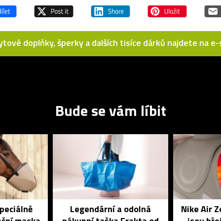
bytové doplňky, šperky a dalších tisíce dárků najdete na 
Bude se vám líbit
speciálně
Legendární a odolná
Nike Air 
ační maska
nákupní taška Frakta od
jsou hře