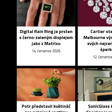
Digital Rain Ring je prsten
Cartier ote
s černo-zeleným displejem
Melbourne vý
jako z Matrixu
svých nejce
šperk
14. července 2026
12. červenc
Potr představil květináč
SonicGlass 