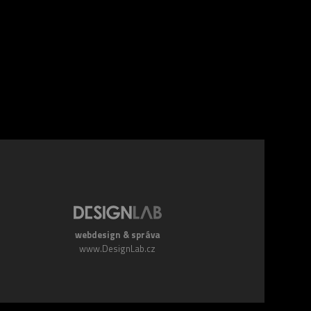
webdesign & správa
www.DesignLab.cz