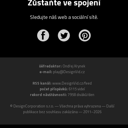
Zůstaňte ve spojení
Sledujte náš web a sociální sítě.
r
Pinterest
šéfredaktor:
Ondřej Krynek
e-mail:
play@DesignVid.cz
RSS kanál:
www.DesignVid.cz/feed
počet příspěvků:
6115 videí
rekord návštěvnosti:
7958 diváků/den
©
DesignCorporation s.r.o.
― Všechna práva vyhrazena ― Další
publikace bez souhlasu zakázána ― 2011–2026