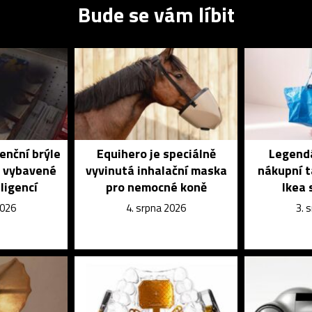
Bude se vám líbit
enční brýle
Equihero je speciálně
Legendá
é vybavené
vyvinutá inhalační maska
nákupní t
ligencí
pro nemocné koně
Ikea 
2026
4. srpna 2026
3. 