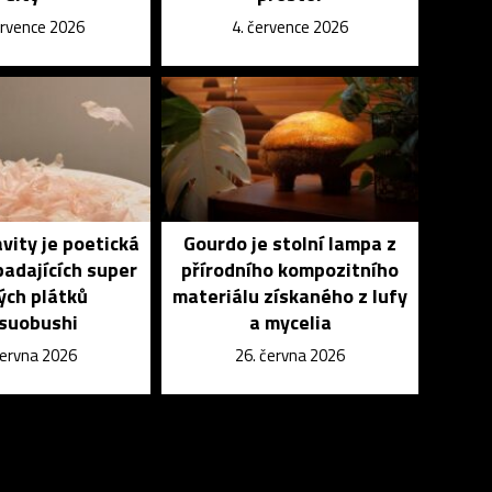
ervence 2026
4. července 2026
vity je poetická
Gourdo je stolní lampa z
padajících super
přírodního kompozitního
ých plátků
materiálu získaného z lufy
suobushi
a mycelia
června 2026
26. června 2026