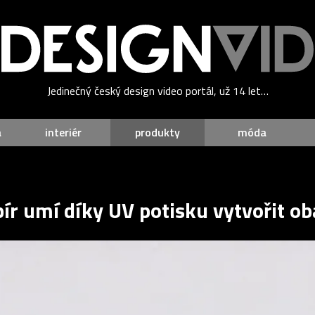
Jedinečný český design video portál, už 14 let…
a
interiér
produkty
móda
 umí díky UV potisku vytvořit oba