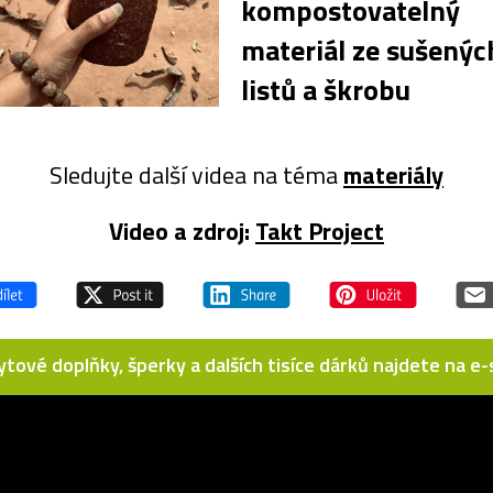
kompostovatelný
materiál ze sušenýc
listů a škrobu
Sledujte další videa na téma
materiály
Video a zdroj:
Takt Project
bytové doplňky, šperky a dalších tisíce dárků najdete na 