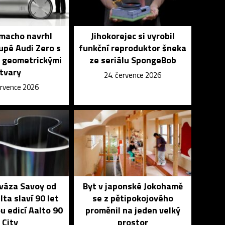
macho navrhl
Jihokorejec si vyrobil
upé Audi Zero s
funkční reproduktor šneka
 geometrickými
ze seriálu SpongeBob
tvary
24. července 2026
ervence 2026
 váza Savoy od
Byt v japonské Jokohamě
lta slaví 90 let
se z pětipokojového
u edicí Aalto 90
proměnil na jeden velký
City
prostor