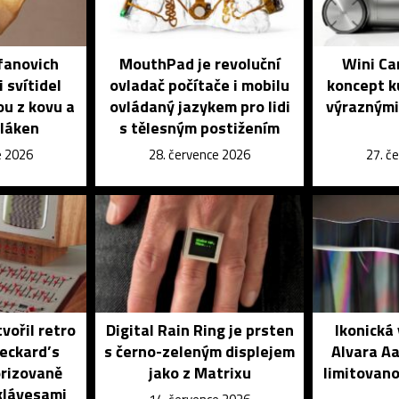
fanovich
MouthPad je revoluční
Wini Ca
 svítidel
ovladač počítače i mobilu
koncept k
ou z kovu a
ovládaný jazykem pro lidi
výraznými
vláken
s tělesným postižením
e 2026
28. července 2026
27. č
vořil retro
Digital Rain Ring je prsten
Ikonická
eckard’s
s černo-zeleným displejem
Alvara Aa
rizovaně
jako z Matrixu
limitovano
klávesami