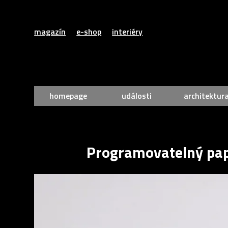
magazín
e-shop
interiéry
homepage
události
architektur
Programovatelný papír