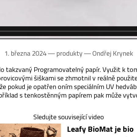
1. března 2024 ― produkty ―
Ondřej Krynek
lo takzvaný Programovatelný papír. Využit k tomu
orovicovými šiškami se zhmotnil v reálně použite
jenže pokud je opatřen oním speciálním UV hedv
příklad s tenkostěnným papírem pak může vytvořit
Sledujte související video
Leafy BioMat je bio