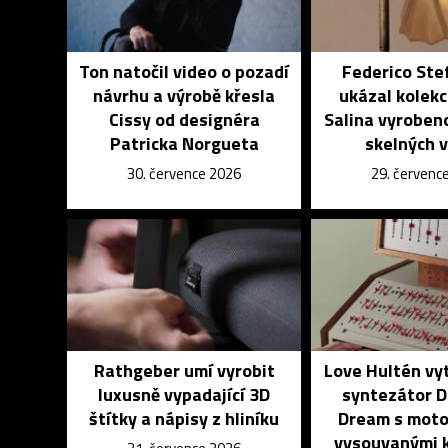
Ton natočil video o pozadí
Federico Ste
návrhu a výrobě křesla
ukázal kolekci
Cissy od designéra
Salina vyroben
Patricka Norgueta
skelných 
30. července 2026
29. červenc
Rathgeber umí vyrobit
Love Hultén vyt
luxusně vypadající 3D
syntezátor D
štítky a nápisy z hliníku
Dream s moto
vysouvanými 