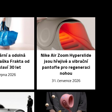
rní a odolná
Nike Air Zoom Hyperslide
aška Frakta od
jsou hřejivé a vibrační
slaví 30 let
pantofle pro regeneraci
nohou
srpna 2026
31. července 2026