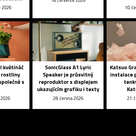
14. července 2026
e 2026
10. č
l květináč
SonicGlass A1 Lyric
Katsuo Gra
 rostliny
Speaker je průsvitný
instalace 
 společně s
reproduktor s displejem
tenk
ukazujícím grafiku i texty
Kat
e 2026
28. června 2026
27. 