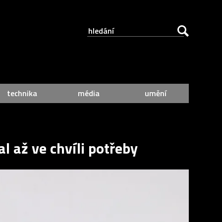
technika
média
umění
l až ve chvíli potřeby