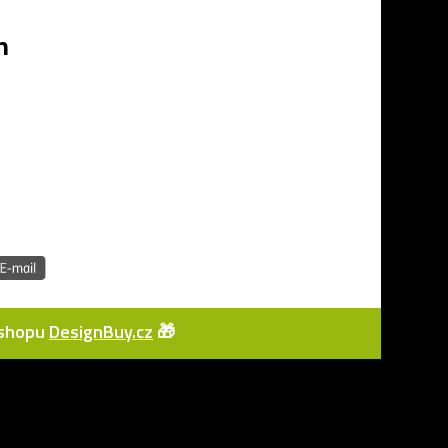
h
e-shopu
DesignBuy.cz
🎁