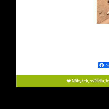
❤️ Nábytek, svítidla, 