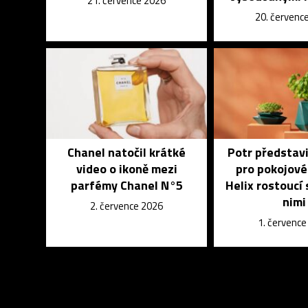
21. července 2026
20. červenc
Chanel natočil krátké
Potr představi
video o ikoně mezi
pro pokojové
parfémy Chanel N°5
Helix rostoucí
nimi
2. července 2026
1. červenc