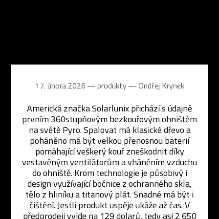
17. února 2026 ― produkty ―
Ondřej Krynek
Americká značka Solarlunix přichází s údajně
prvním 360stupňovým bezkouřovým ohništěm
na světě Pyro. Spalovat má klasické dřevo a
poháněno má být velkou přenosnou baterií
pomáhající veškerý kouř zneškodnit díky
vestavěným ventilátorům a vháněním vzduchu
do ohniště. Krom technologie je působivý i
design využívající bočnice z ochranného skla,
tělo z hliníku a titanový plát. Snadné má být i
čištění. Jestli produkt uspěje ukáže až čas. V
předprodeji vyjde na 129 dolarů, tedy asi 2 650