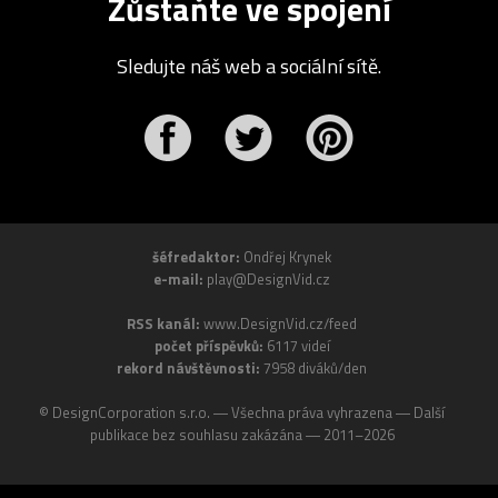
Zůstaňte ve spojení
Sledujte náš web a sociální sítě.
r
Pinterest
šéfredaktor:
Ondřej Krynek
e-mail:
play@DesignVid.cz
RSS kanál:
www.DesignVid.cz/feed
počet příspěvků:
6117 videí
rekord návštěvnosti:
7958 diváků/den
©
DesignCorporation s.r.o.
― Všechna práva vyhrazena ― Další
publikace bez souhlasu zakázána ― 2011–2026