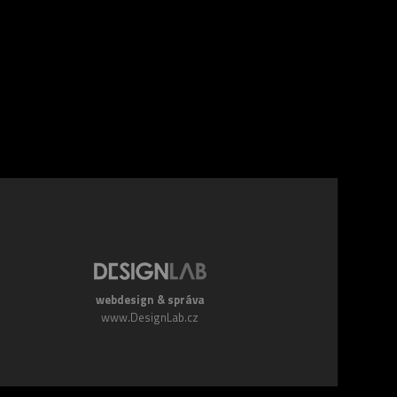
webdesign & správa
www.DesignLab.cz