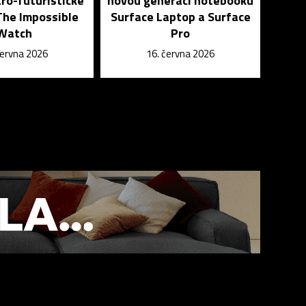
ro-futuristické
novou generaci notebooku
The Impossible
Surface Laptop a Surface
Watch
Pro
června 2026
16. června 2026