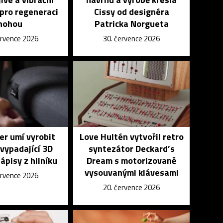
pro regeneraci
Cissy od designéra
nohou
Patricka Norgueta
ervence 2026
30. července 2026
r umí vyrobit
Love Hultén vytvořil retro
vypadající 3D
syntezátor Deckard’s
nápisy z hliníku
Dream s motorizovaně
vysouvanými klávesami
ervence 2026
20. července 2026