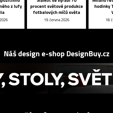
mpozitního
Sialkot se vyrábí 70
Milano ret
ného z lufy
procent světové produkce
hodinky 
lia
fotbalových míčů světa
 2026
19. června 2026
18. 
Náš design e-shop DesignBuy.cz