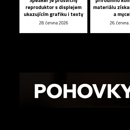
Speaker je průsvitný
přírodního ko
reproduktor s displejem
materiálu získa
ukazujícím grafiku i texty
a myce
28. června 2026
26. června