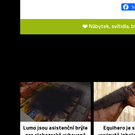
❤️ Nábytek, svítidla, 
Lumo jsou asistenční brýle
Equihero je 
pro slabozraké vybavené
vyvinutá inhal