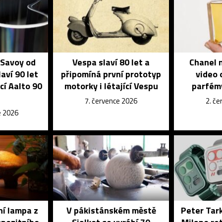
 Savoy od
Vespa slaví 80 let a
Chanel n
aví 90 let
připomíná první prototyp
video 
cí Aalto 90
motorky i létající Vespu
parfém
7. července 2026
2. č
e 2026
ní lampa z
V pákistánském městě
Peter Tark