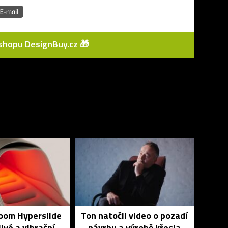
e-shopu
DesignBuy.cz
🎁
Zoom Hyperslide
Ton natočil video o pozadí
jivé a vibrační
návrhu a výrobě křesla