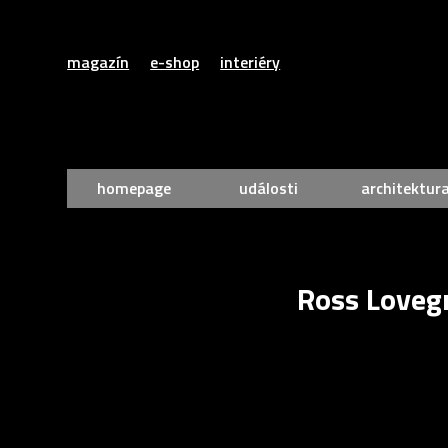
magazín
e-shop
interiéry
homepage
události
architektur
Ross Lovegr