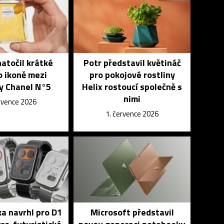
atočil krátké
Potr představil květináč
o ikoně mezi
pro pokojové rostliny
y Chanel N°5
Helix rostoucí společně s
nimi
ervence 2026
1. července 2026
a navrhl pro D1
Microsoft představil