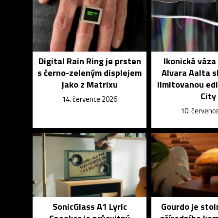
Digital Rain Ring je prsten
Ikonická váza
s černo-zeleným displejem
Alvara Aalta sl
jako z Matrixu
limitovanou edi
City
14. července 2026
10. červenc
SonicGlass A1 Lyric
Gourdo je stol