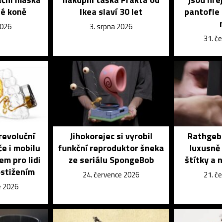
é koně
Ikea slaví 30 let
pantofle 
2026
3. srpna 2026
31. č
revoluční
Jihokorejec si vyrobil
Rathgebe
če i mobilu
funkční reproduktor šneka
luxusně 
em pro lidi
ze seriálu SpongeBob
štítky a 
ostižením
24. července 2026
21. č
e 2026