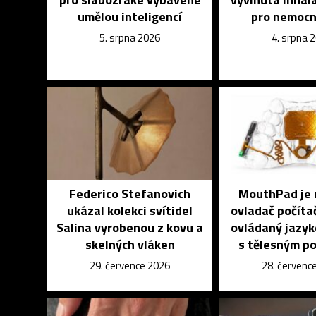
umělou inteligencí
pro nemocn
5. srpna 2026
4. srpna 
Federico Stefanovich
MouthPad je 
ukázal kolekci svítidel
ovladač počíta
Salina vyrobenou z kovu a
ovládaný jazyk
skelných vláken
s tělesným p
29. července 2026
28. červenc