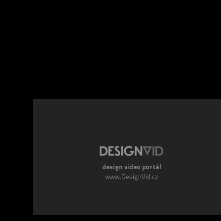
Facebook
Twitte
design video portál
www.DesignVid.cz