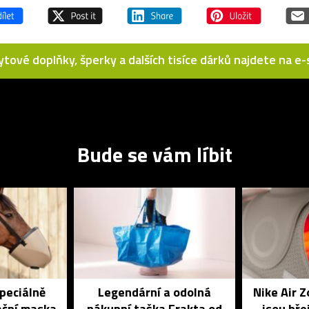
bytové doplňky, šperky a dalších tisíce dárků najdete na 
Bude se vám líbit
speciálně
Legendární a odolná
Nike Air 
ační maska
nákupní taška Frakta od
jsou hře