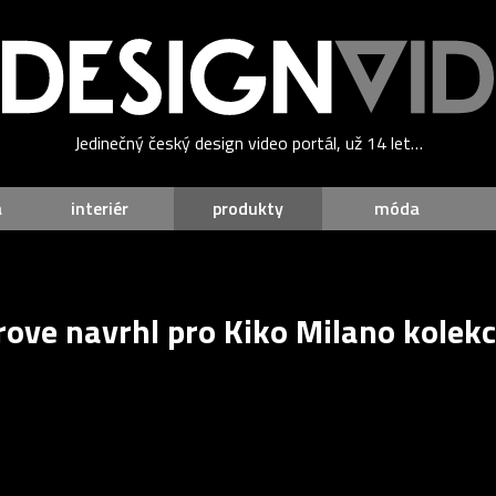
Jedinečný český design video portál, už 14 let…
a
interiér
produkty
móda
ove navrhl pro Kiko Milano kolek