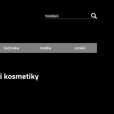
technika
média
umění
ci kosmetiky