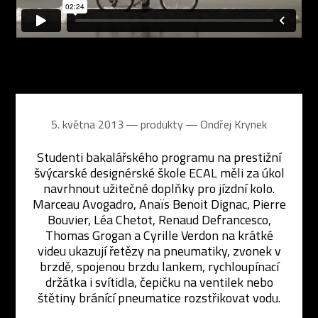
5. května 2013 ― produkty ―
Ondřej Krynek
Studenti bakalářského programu na prestižní
švýcarské designérské škole ECAL měli za úkol
navrhnout užitečné doplňky pro jízdní kolo.
Marceau Avogadro, Anaïs Benoit Dignac, Pierre
Bouvier, Léa Chetot, Renaud Defrancesco,
Thomas Grogan a Cyrille Verdon na krátké
videu ukazují řetězy na pneumatiky, zvonek v
brzdě, spojenou brzdu lankem, rychloupínací
držátka i svítidla, čepičku na ventilek nebo
štětiny bránící pneumatice rozstřikovat vodu.