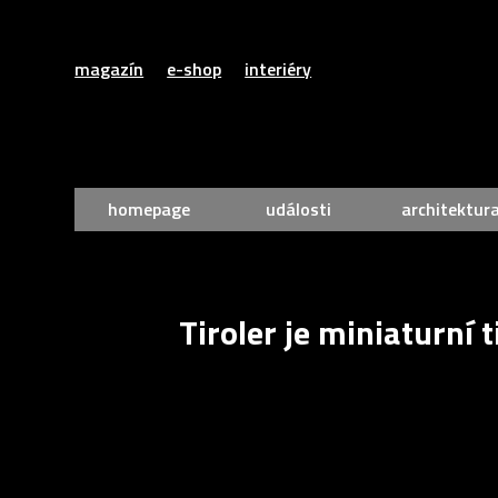
magazín
e-shop
interiéry
homepage
události
architektur
Tiroler je miniaturní