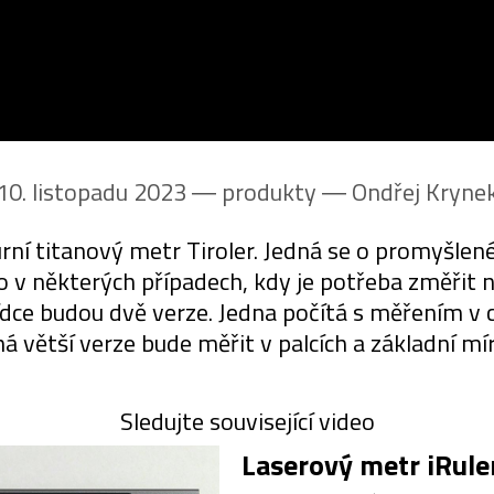
10. listopadu 2023 ― produkty ―
Ondřej Kryne
rní titanový metr Tiroler. Jedná se o promyšle
to v některých případech, kdy je potřeba změřit
ídce budou dvě verze. Jedna počítá s měřením v 
á větší verze bude měřit v palcích a základní mír
Sledujte související video
Laserový metr iRule