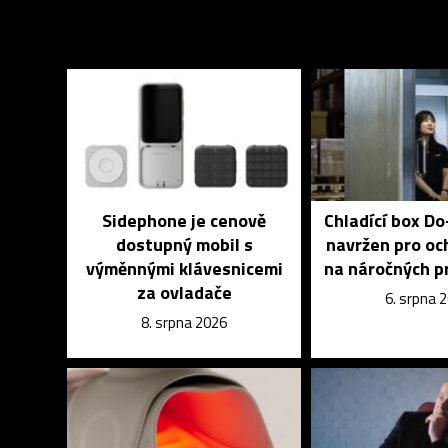
Sidephone je cenově
Chladící box D
dostupný mobil s
navržen pro och
výměnnými klávesnicemi
na náročných p
za ovladače
6. srpna 
8. srpna 2026