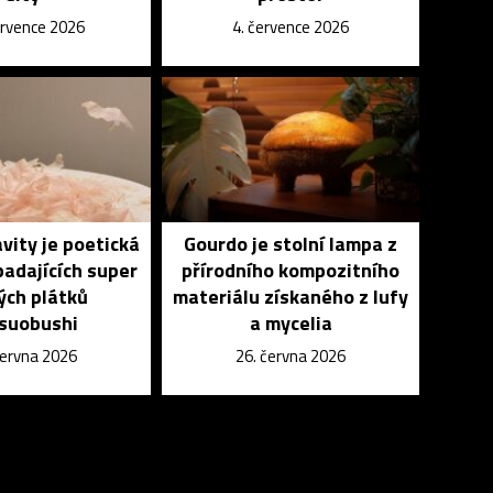
ervence 2026
4. července 2026
vity je poetická
Gourdo je stolní lampa z
padajících super
přírodního kompozitního
ých plátků
materiálu získaného z lufy
suobushi
a mycelia
června 2026
26. června 2026