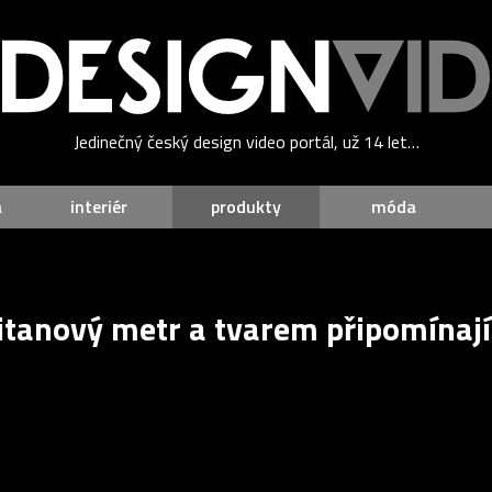
Jedinečný český design video portál, už 14 let…
a
interiér
produkty
móda
 titanový metr a tvarem připomínaj