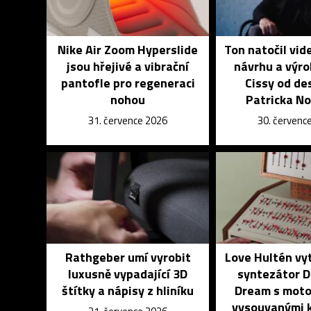
Nike Air Zoom Hyperslide
Ton natočil vid
jsou hřejivé a vibrační
návrhu a výro
pantofle pro regeneraci
Cissy od de
nohou
Patricka N
31. července 2026
30. červenc
Rathgeber umí vyrobit
Love Hultén vyt
luxusně vypadající 3D
syntezátor D
štítky a nápisy z hliníku
Dream s moto
vysouvanými 