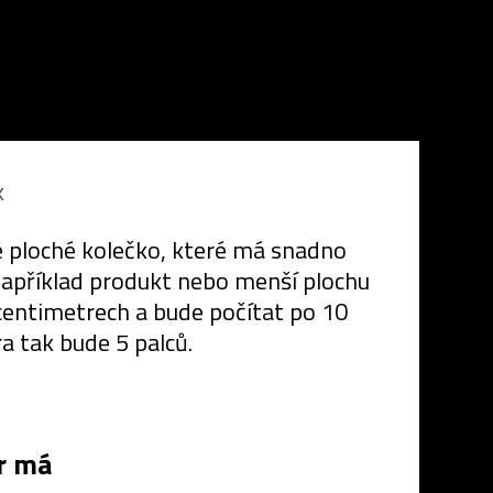
k
né ploché kolečko, které má snadno
 například produkt nebo menší plochu
centimetrech a bude počítat po 10
a tak bude 5 palců.
r má