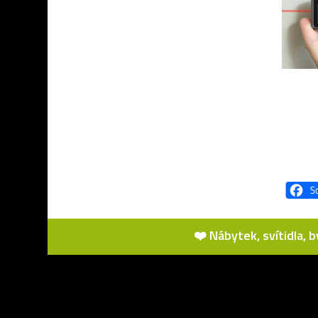
❤️ Nábytek, svítidla, 