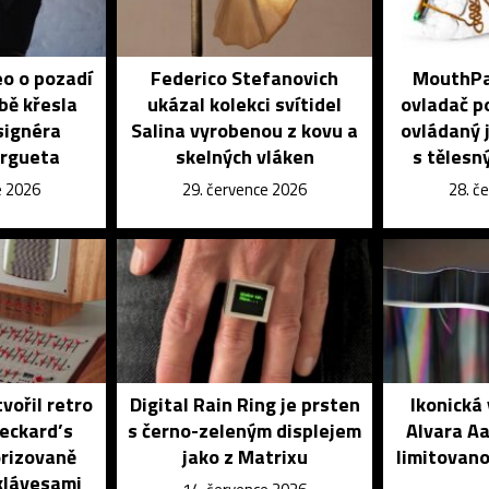
eo o pozadí
Federico Stefanovich
MouthPad
bě křesla
ukázal kolekci svítidel
ovladač po
signéra
Salina vyrobenou z kovu a
ovládaný j
orgueta
skelných vláken
s tělesn
e 2026
29. července 2026
28. č
vořil retro
Digital Rain Ring je prsten
Ikonická
eckard’s
s černo-zeleným displejem
Alvara Aa
rizovaně
jako z Matrixu
limitovano
klávesami