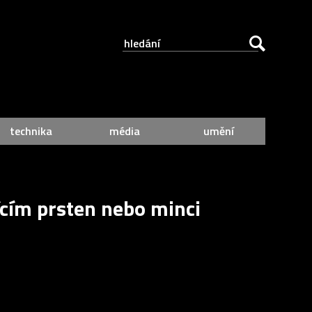
technika
média
umění
ícím prsten nebo minci