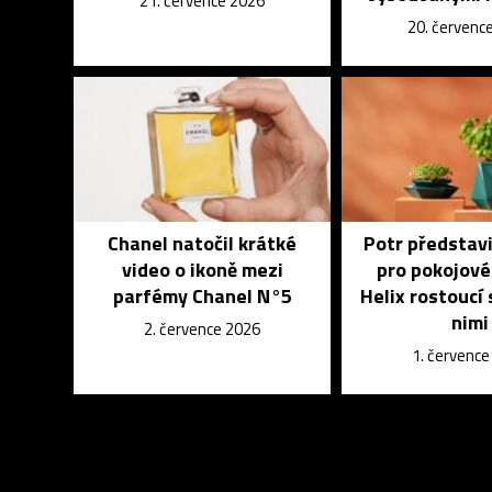
21. července 2026
20. červenc
Chanel natočil krátké
Potr představi
video o ikoně mezi
pro pokojové
parfémy Chanel N°5
Helix rostoucí
nimi
2. července 2026
1. červenc