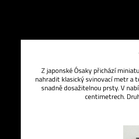
Z japonské Ósaky přichází miniatu
nahradit klasický svinovací metr a 
snadně dosažitelnou prsty. V nab
centimetrech. Druh