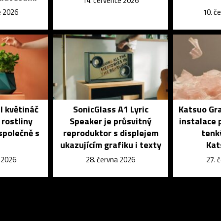
14. července 2026
e 2026
10. č
l květináč
SonicGlass A1 Lyric
Katsuo Gra
 rostliny
Speaker je průsvitný
instalace 
 společně s
reproduktor s displejem
tenk
ukazujícím grafiku i texty
Kat
e 2026
28. června 2026
27. 