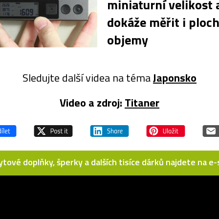
miniaturní velikost 
dokáže měřit i ploch
objemy
Sledujte další videa na téma
Japonsko
Video a zdroj:
Titaner
bytové doplňky, šperky a dalších tisíce dárků najdete na 