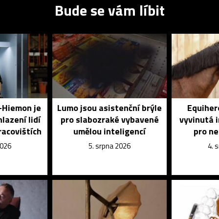
Bude se vám líbit
o-Hiemon je
Lumo jsou asistenční brýle
Equihero
lazení lidí
pro slabozraké vybavené
vyvinutá 
racovištích
umělou inteligencí
pro n
2026
5. srpna 2026
4. 