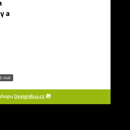
a
y a
e-shopu
DesignBuy.cz
🎁