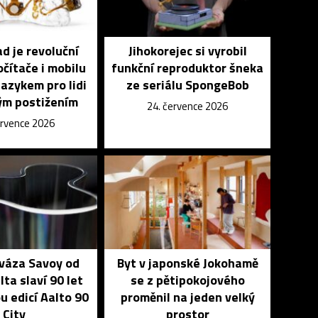
 je revoluční
Jihokorejec si vyrobil
čítače i mobilu
funkční reproduktor šneka
azykem pro lidi
ze seriálu SpongeBob
ým postižením
24. července 2026
ervence 2026
 váza Savoy od
Byt v japonské Jokohamě
lta slaví 90 let
se z pětipokojového
u edicí Aalto 90
proměnil na jeden velký
City
prostor