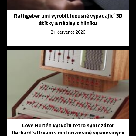
Rathgeber umí vyrobit luxusně vypadající 3D
štítky a nápisy z hliníku
21. července 2026
Love Hultén vytvořil retro syntezátor
Deckard’s Dream s motorizovaně vysouvanými