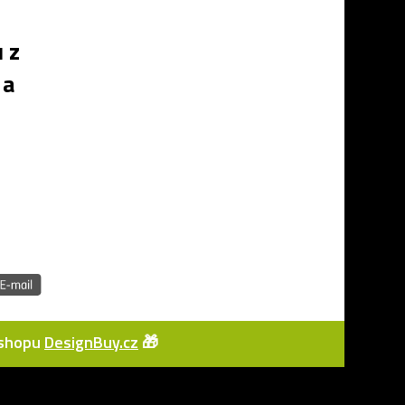
 z
 a
e-shopu
DesignBuy.cz
🎁