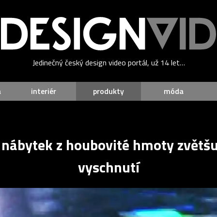
Jedinečný český design video portál, už 14 let…
a
interiér
produkty
móda
 nábytek z houbovité hmoty zvětšuj
vyschnutí