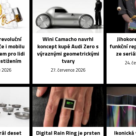
revoluční
Wini Camacho navrhl
Jihokore
če i mobilu
koncept kupé Audi Zero s
funkční re
em pro lidi
výraznými geometrickými
ze seri
ostižením
tvary
24. č
e 2026
27. července 2026
rál deset
Digital Rain Ring je prsten
Ikonická