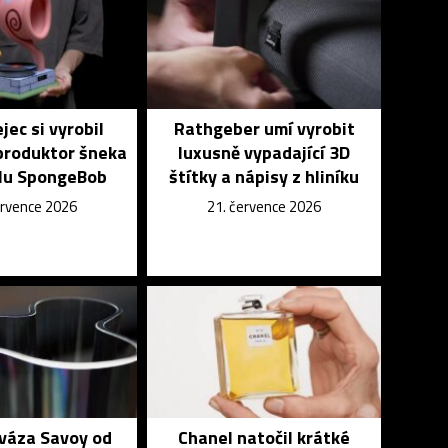
jec si vyrobil
Rathgeber umí vyrobit
produktor šneka
luxusně vypadající 3D
álu SpongeBob
štítky a nápisy z hliníku
ervence 2026
21. července 2026
 váza Savoy od
Chanel natočil krátké