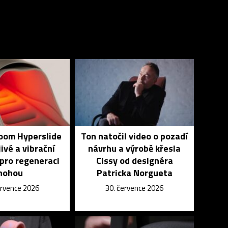
Zoom Hyperslide
Ton natočil video o pozadí
jivé a vibrační
návrhu a výrobě křesla
pro regeneraci
Cissy od designéra
nohou
Patricka Norgueta
ervence 2026
30. července 2026