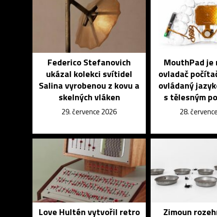
Federico Stefanovich
MouthPad je 
ukázal kolekci svítidel
ovladač počíta
Salina vyrobenou z kovu a
ovládaný jazyk
skelných vláken
s tělesným p
29. července 2026
28. červenc
Love Hultén vytvořil retro
Zimoun rozeh