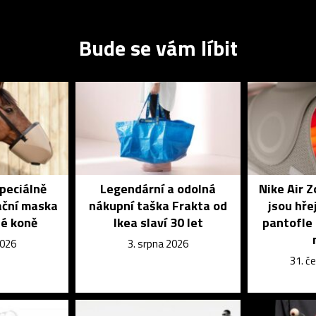
Bude se vám líbit
speciálně
Legendární a odolná
Nike Air 
ační maska
nákupní taška Frakta od
jsou hře
é koně
Ikea slaví 30 let
pantofle 
2026
3. srpna 2026
31. č