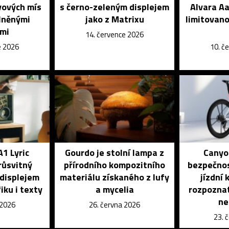
vových mís
s černo-zeleným displejem
Alvara Aa
lněnými
jako z Matrixu
limitovano
ami
14. července 2026
e 2026
10. č
A1 Lyric
Gourdo je stolní lampa z
Canyon
růsvitný
přírodního kompozitního
bezpečnos
 displejem
materiálu získaného z lufy
jízdní
iku i texty
a mycelia
rozpoznat
ne
 2026
26. června 2026
23. 