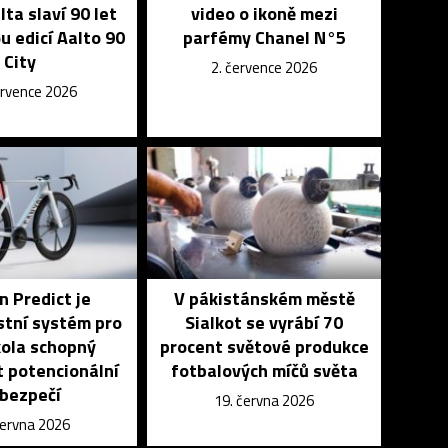
lta slaví 90 let
video o ikoně mezi
u edicí Aalto 90
parfémy Chanel N°5
City
2. července 2026
ervence 2026
 Predict je
V pákistánském městě
tní systém pro
Sialkot se vyrábí 70
 kola schopný
procent světové produkce
 potencionální
fotbalových míčů světa
bezpečí
19. června 2026
června 2026