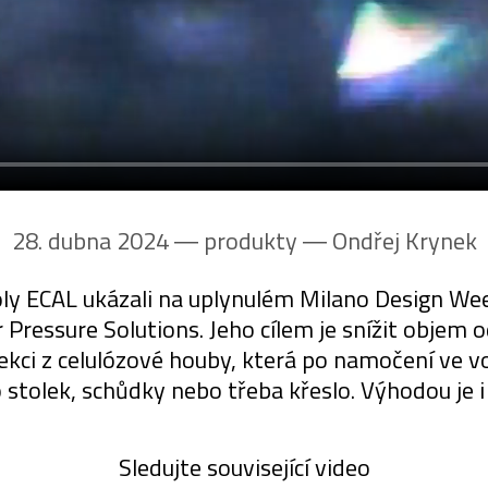
28. dubna 2024 ― produkty ―
Ondřej Krynek
koly ECAL ukázali na uplynulém Milano Design 
 Pressure Solutions. Jeho cílem je snížit obje
kci z celulózové houby, která po namočení ve v
 stolek, schůdky nebo třeba křeslo. Výhodou je i 
Sledujte související video