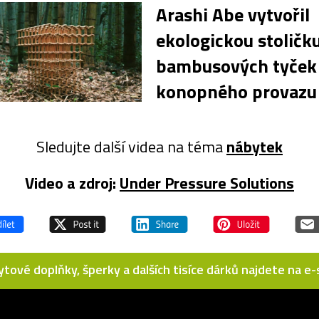
Arashi Abe vytvořil
ekologickou stoličku
bambusových tyček
konopného provazu
Sledujte další videa na téma
nábytek
Video a zdroj:
Under Pressure Solutions
bytové doplňky, šperky a dalších tisíce dárků najdete na 