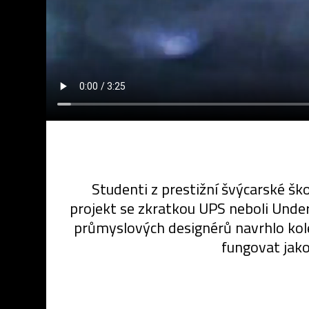
Studenti z prestižní švýcarské š
projekt se zkratkou UPS neboli Under
průmyslových designérů navrhlo kole
fungovat jako