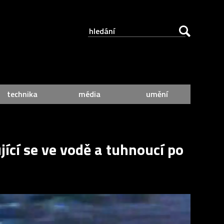
technika
média
umění
ící se ve vodě a tuhnoucí po