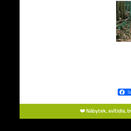
❤️ Nábytek, svítidla, 