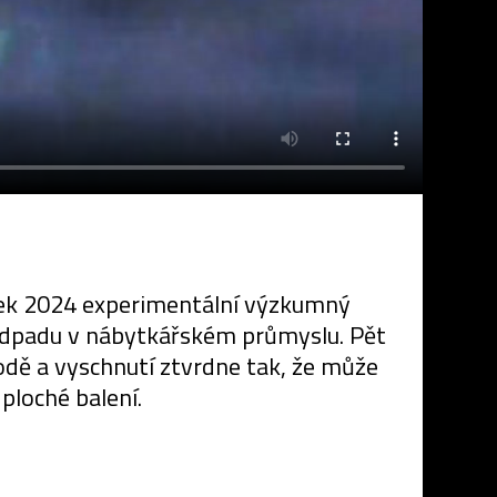
Week 2024 experimentální výzkumný
m odpadu v nábytkářském průmyslu. Pět
odě a vyschnutí ztvrdne tak, že může
ploché balení.