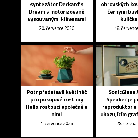
syntezátor Deckard’s
obrovských ko
Dream s motorizovaně
černými bav
vysouvanými klávesami
kuličk
20. července 2026
18. červenc
Potr představil květináč
SonicGlass 
pro pokojové rostliny
Speaker je p
Helix rostoucí společně s
reproduktor s
nimi
ukazujícím graf
1. července 2026
28. června