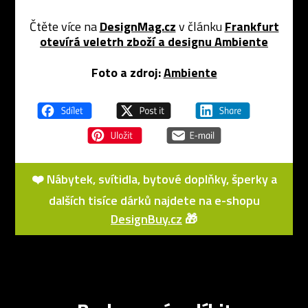
Čtěte více na
DesignMag.cz
v článku
Frankfurt
otevírá veletrh zboží a designu Ambiente
Foto a zdroj:
Ambiente
❤️ Nábytek, svítidla, bytové doplňky, šperky a
dalších tisíce dárků najdete na e-shopu
DesignBuy.cz
🎁