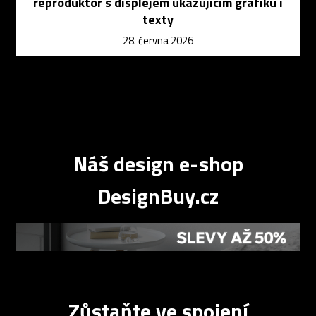
reproduktor s displejem ukazujícím grafiku i
texty
28. června 2026
Náš design e-shop
DesignBuy.cz
Zůstaňte ve spojení