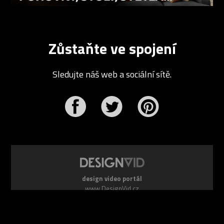
Zůstaňte ve spojení
Sledujte náš web a sociální sítě.
r
Pinterest
design video portál
www.DesignVid.cz
šéfredaktor:
Ondřej Krynek
e-mail:
play@DesignVid.cz