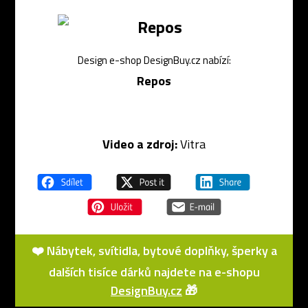
Design e-shop DesignBuy.cz nabízí:
Repos
Video a zdroj:
Vitra
❤️ Nábytek, svítidla, bytové doplňky, šperky a
dalších tisíce dárků najdete na e-shopu
DesignBuy.cz
🎁