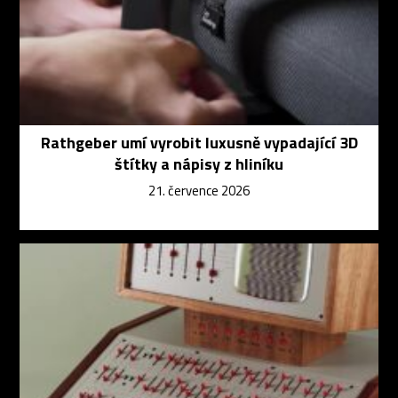
Rathgeber umí vyrobit luxusně vypadající 3D
štítky a nápisy z hliníku
21. července 2026