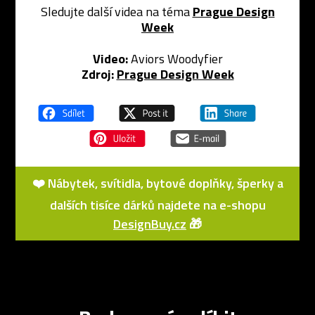
Sledujte další videa na téma
Prague Design
Week
Video:
Aviors Woodyfier
Zdroj:
Prague Design Week
❤️ Nábytek, svítidla, bytové doplňky, šperky a
dalších tisíce dárků najdete na e-shopu
DesignBuy.cz
🎁