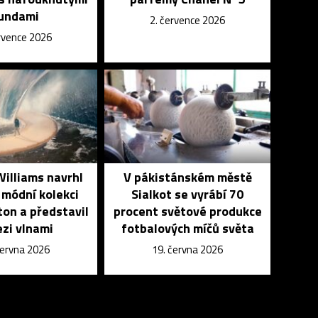
undami
2. července 2026
ervence 2026
Williams navrhl
V pákistánském městě
módní kolekci
Sialkot se vyrábí 70
ton a představil
procent světové produkce
ezi vlnami
fotbalových míčů světa
června 2026
19. června 2026