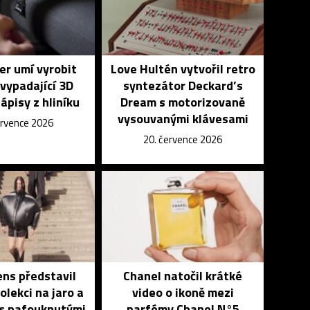
r umí vyrobit
Love Hultén vytvořil retro
vypadající 3D
syntezátor Deckard’s
nápisy z hliníku
Dream s motorizovaně
vysouvanými klávesami
ervence 2026
20. července 2026
ns představil
Chanel natočil krátké
lekci na jaro a
video o ikoně mezi
 s nafouknutými
parfémy Chanel N°5