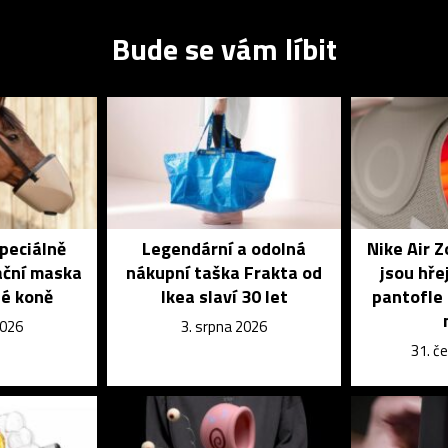
Bude se vám líbit
speciálně
Legendární a odolná
Nike Air 
ační maska
nákupní taška Frakta od
jsou hře
é koně
Ikea slaví 30 let
pantofle 
2026
3. srpna 2026
31. č