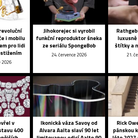
revoluční
Jihokorejec si vyrobil
Rathgebe
če i mobilu
funkční reproduktor šneka
luxusně 
em pro lidi
ze seriálu SpongeBob
štítky a 
ostižením
24. července 2026
21. č
e 2026
vřel v
Ikonická váza Savoy od
Rick Owe
stavu 400
Alvara Aalta slaví 90 let
pánskou ko
nnějších
limitovanou edicí Aalto 90
léto 2027