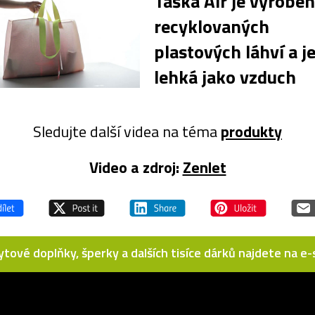
Taška Air je vyroben
recyklovaných
plastových láhví a j
lehká jako vzduch
Sledujte další videa na téma
produkty
Video a zdroj:
Zenlet
bytové doplňky, šperky a dalších tisíce dárků najdete na 