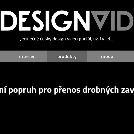
Jedinečný český design video portál, už 14 let…
a
interiér
produkty
móda
rní popruh pro přenos drobných zav