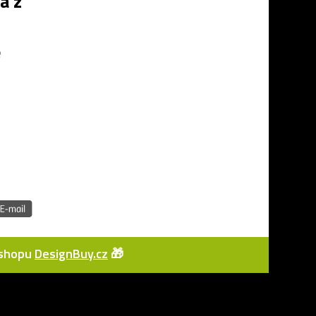
á z
e
e-shopu
DesignBuy.cz
🎁