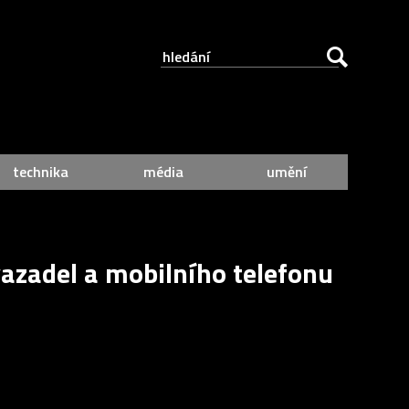
technika
média
umění
azadel a mobilního telefonu