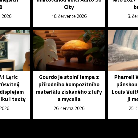
ů
City
b
e 2026
10. července 2026
3. č
A1 Lyric
Gourdo je stolní lampa z
Pharrell 
růsvitný
přírodního kompozitního
pánskou 
 displejem
materiálu získaného z lufy
Louis Vuit
iku i texty
a mycelia
ji m
 2026
26. června 2026
25. 