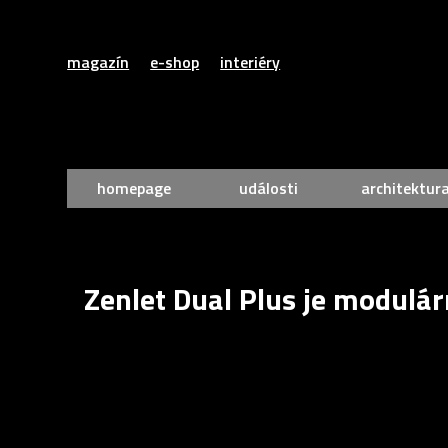
magazín
e-shop
interiéry
homepage
události
architektur
Zenlet Dual Plus je modulá