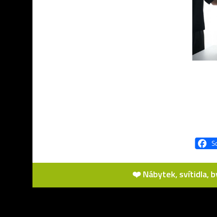
❤️ Nábytek, svítidla, 