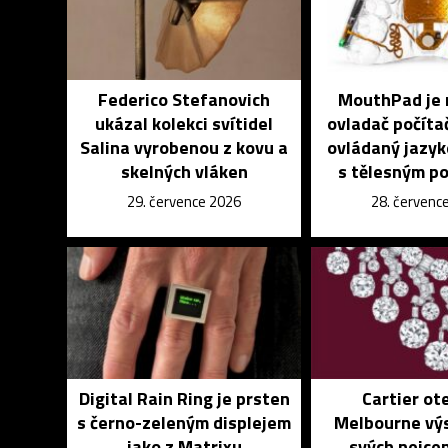
Federico Stefanovich
MouthPad je 
ukázal kolekci svítidel
ovladač počíta
Salina vyrobenou z kovu a
ovládaný jazyk
skelných vláken
s tělesným p
29. července 2026
28. červenc
Digital Rain Ring je prsten
Cartier ote
s černo-zeleným displejem
Melbourne vý
jako z Matrixu
svých nejce