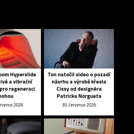
Zoom Hyperslide
Ton natočil video o pozadí
jivé a vibrační
návrhu a výrobě křesla
pro regeneraci
Cissy od designéra
nohou
Patricka Norgueta
ervence 2026
30. července 2026