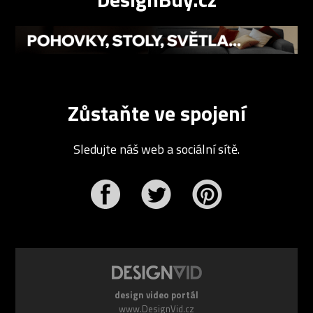
Zůstaňte ve spojení
Sledujte náš web a sociální sítě.
r
Pinterest
design video portál
www.DesignVid.cz