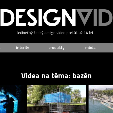
Jedinečný český design video portál, už 14 let…
a
interiér
produkty
móda
Videa na téma: bazén