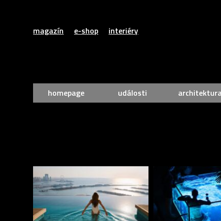
magazín
e-shop
interiéry
homepage
události
architektur