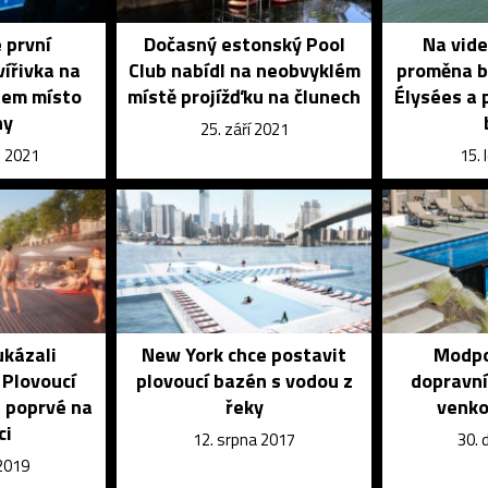
 první
Dočasný estonský Pool
Na vide
vířivka na
Club nabídl na neobvyklém
proměna b
ejem místo
místě projížďku na člunech
Élysées a 
hy
25. září 2021
e 2021
15.
ukázali
New York chce postavit
Modpoo
 Plovoucí
plovoucí bazén s vodou z
dopravní
u poprvé na
řeky
venko
ci
12. srpna 2017
30. 
 2019