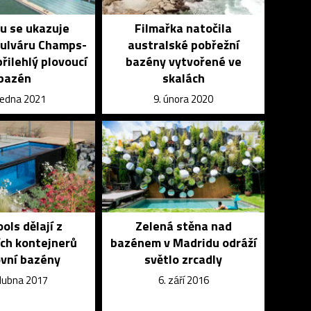
u se ukazuje
Filmařka natočila
ulváru Champs-
australské pobřežní
přilehlý plovoucí
bazény vytvořené ve
bazén
skalách
 ledna 2021
9. února 2020
ls dělají z
Zelená stěna nad
ch kontejnerů
bazénem v Madridu odráží
vní bazény
světlo zrcadly
dubna 2017
6. září 2016