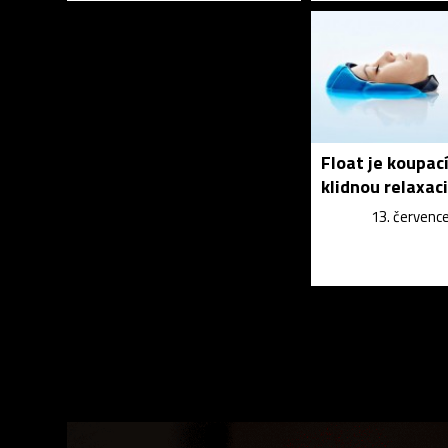
Float je koupac
klidnou relaxac
13. červenc