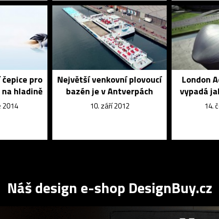
í čepice pro
Největší venkovní plovoucí
London A
i na hladině
bazén je v Antverpách
vypadá ja
e 2014
10. září 2012
14. 
Náš design e-shop DesignBuy.cz