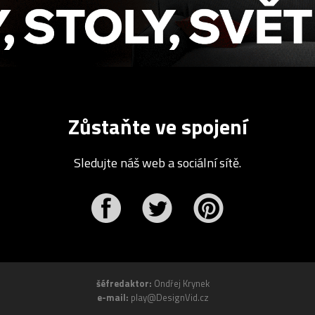
Zůstaňte ve spojení
Sledujte náš web a sociální sítě.
r
Pinterest
šéfredaktor:
Ondřej Krynek
e-mail:
play@DesignVid.cz