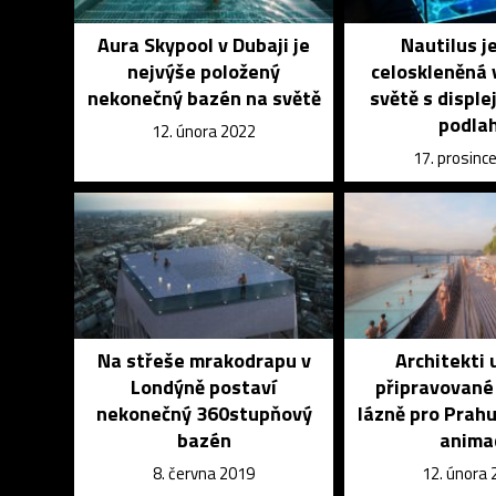
Aura Skypool v Dubaji je
Nautilus je
nejvýše položený
celoskleněná 
nekonečný bazén na světě
světě s displ
podla
12. února 2022
17. prosinc
Na střeše mrakodrapu v
Architekti 
Londýně postaví
připravované
nekonečný 360stupňový
lázně pro Prah
bazén
anima
8. června 2019
12. února