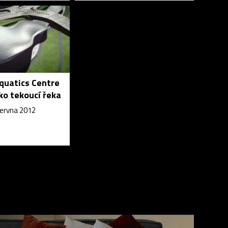
quatics Centre
ko tekoucí řeka
června 2012