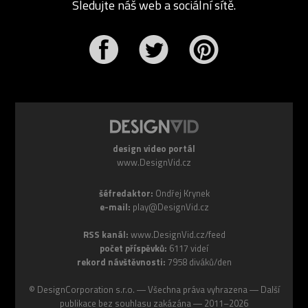
Sledujte náš web a sociální sítě.
r
Pinterest
design video portál
www.DesignVid.cz
šéfredaktor:
Ondřej Krynek
e-mail:
play@DesignVid.cz
RSS kanál:
www.DesignVid.cz/feed
počet příspěvků:
6117 videí
rekord návštěvnosti:
7958 diváků/den
©
DesignCorporation s.r.o.
― Všechna práva vyhrazena ― Další
publikace bez souhlasu zakázána ― 2011–2026