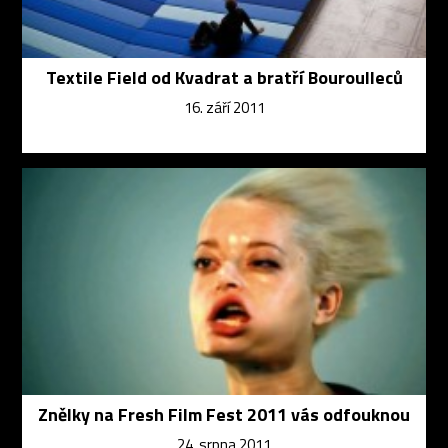
Textile Field od Kvadrat a bratří Bouroulleců
16. září 2011
Znělky na Fresh Film Fest 2011 vás odfouknou
24. srpna 2011