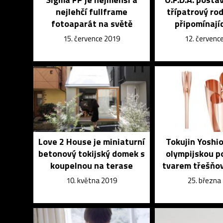
nejlehčí fullframe
třípatrový ro
fotoaparát na světě
připomínají
15. července 2019
12. červenc
Love 2 House je miniaturní
Tokujin Yoshi
betonový tokijský domek s
olympijskou p
koupelnou na terase
tvarem třešňo
10. května 2019
25. března