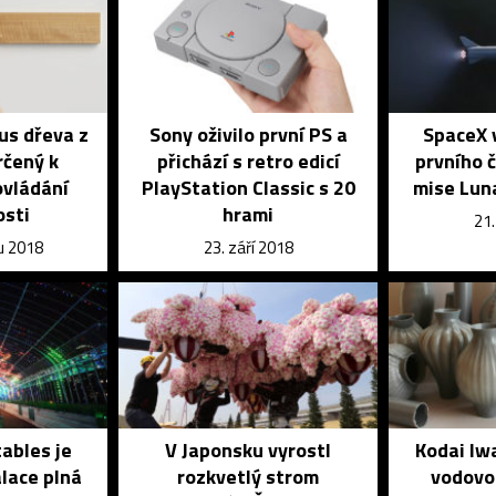
kus dřeva z
Sony oživilo první PS a
SpaceX v
rčený k
přichází s retro edicí
prvního č
vládání
PlayStation Classic s 20
mise Lun
sti
hrami
21.
u 2018
23. září 2018
tables je
V Japonsku vyrostl
Kodai Iw
alace plná
rozkvetlý strom
vodovo