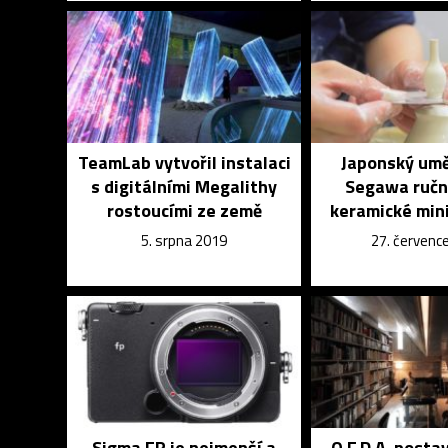
TeamLab vytvořil instalaci
Japonský umě
s digitálními Megalithy
Segawa ručn
rostoucími ze země
keramické min
5. srpna 2019
27. červenc
Sigma FP je nejmenší a
O.F.D.A. postav