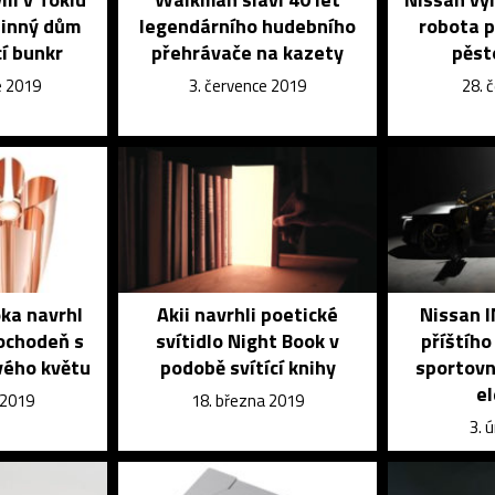
dinný dům
legendárního hudebního
robota p
cí bunkr
přehrávače na kazety
pěst
e 2019
3. července 2019
28. 
oka navrhl
Akii navrhli poetické
Nissan I
ochodeň s
svítidlo Night Book v
příštíh
vého květu
podobě svítící knihy
sportovn
el
 2019
18. března 2019
3. 