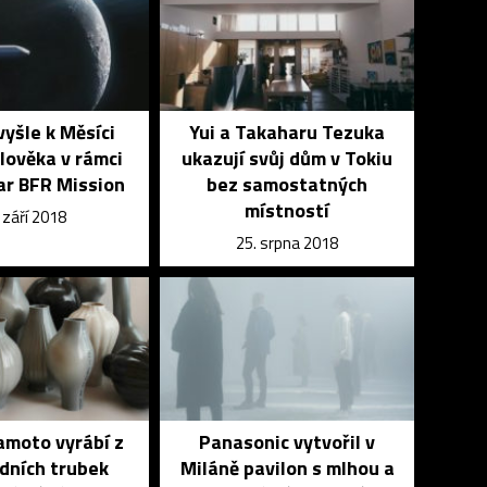
yšle k Měsíci
Yui a Takaharu Tezuka
lověka v rámci
ukazují svůj dům v Tokiu
ar BFR Mission
bez samostatných
místností
 září 2018
25. srpna 2018
amoto vyrábí z
Panasonic vytvořil v
dních trubek
Miláně pavilon s mlhou a