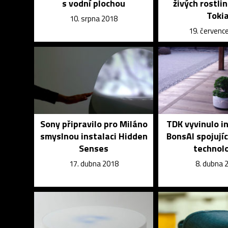
s vodní plochou
živých rostlin
Toki
10. srpna 2018
19. červenc
Sony připravilo pro Miláno
TDK vyvinulo i
smyslnou instalaci Hidden
BonsAI spojujíc
Senses
technol
17. dubna 2018
8. dubna 