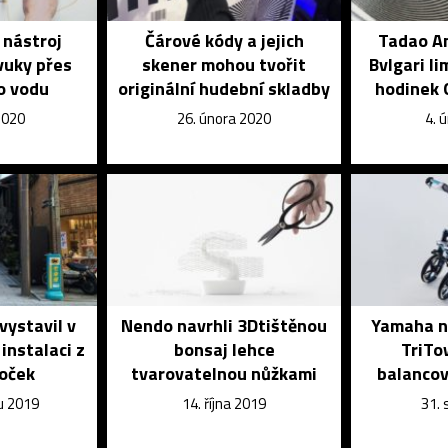
 nástroj
Čárové kódy a jejich
Tadao An
vuky přes
skener mohou tvořit
Bvlgari l
o vodu
originální hudební skladby
hodinek 
2020
26. února 2020
4. 
vystavil v
Nendo navrhli 3Dtištěnou
Yamaha na
instalaci z
bonsaj lehce
TriTo
čoček
tvarovatelnou nůžkami
balancov
u 2019
14. října 2019
31.