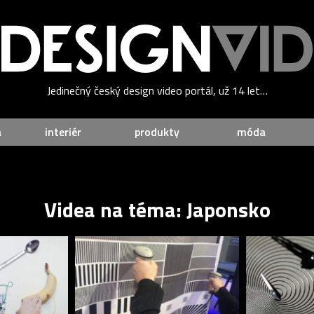
Jedinečný český design video portál, už 14 let…
a
interiér
produkty
móda
Videa na téma: Japonsko