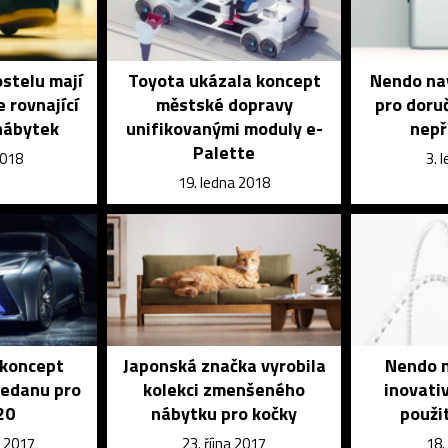
stelu mají
Toyota ukázala koncept
Nendo nav
 rovnající
městské dopravy
pro doruč
nábytek
unifikovanými moduly e-
nepř
Palette
2018
3. 
19. ledna 2018
 koncept
Japonská značka vyrobila
Nendo n
edanu pro
kolekci zmenšeného
inovati
20
nábytku pro kočky
použi
u 2017
23. října 2017
18.