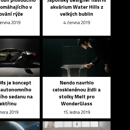
omáhajícího v
akvárium Water Hills z
ování rýže
velkých bublin
června 2019
4. června 2019
Ms je koncept
Nendo navrhlo
o autonomního
celoskleněnou židli a
ího sedanu na
stolky Melt pro
ektřinu
WonderGlass
února 2019
15. ledna 2019