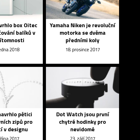
rhlo box Oitec
Yamaha Niken je revoluční
ování balíků v
motorka se dvěma
ítomnosti
předními koly
ledna 2018
18. prosince 2017
avrhlo pětici
Dot Watch jsou první
vních zipů pro
chytré hodinky pro
tí v designu
nevidomé
 října 2017
23. září 2017