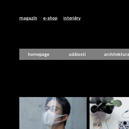
magazín
e-shop
interiéry
homepage
události
architektur