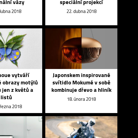
inální vázy
speciální projekcí
dubna 2018
22. dubna 2018
noue vytváří
Japonskem inspirované
é obrazy motýlů
svítidlo Mokumé v sobě
 jen z květů a
kombinuje dřevo a hliník
listů
18. února 2018
března 2018