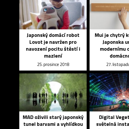
Japonský domácí robot
Mui je chytrý 
Lovot je navržen pro
Japonska u
navození pocitu štěstí i
modernímu o
mazlení
domácno
25. prosince 2018
27. listopad
MAD oživili starý japonský
Digital Vege
tunel barvami a vyhlídkou
světelná inst