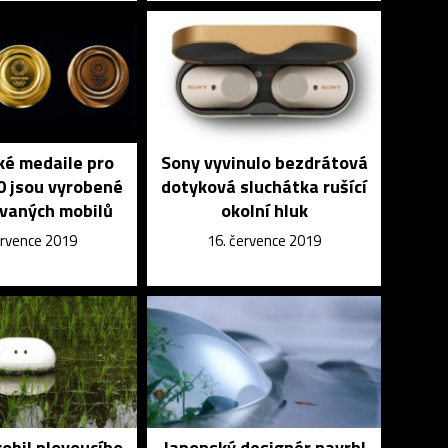
ké medaile pro
Sony vyvinulo bezdrátová
0 jsou vyrobené
dotyková sluchátka rušící
ovaných mobilů
okolní hluk
ervence 2019
16. července 2019
obil plovoucího
Japonský designér navrhl