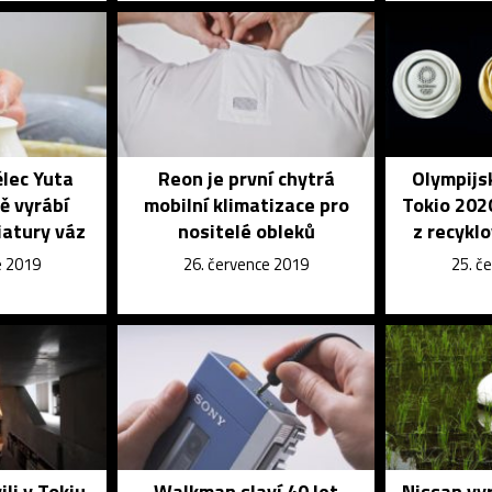
lec Yuta
Reon je první chytrá
Olympijs
ě vyrábí
mobilní klimatizace pro
Tokio 202
iatury váz
nositelé obleků
z recykl
e 2019
26. července 2019
25. č
ili v Tokiu
Walkman slaví 40 let
Nissan vyr