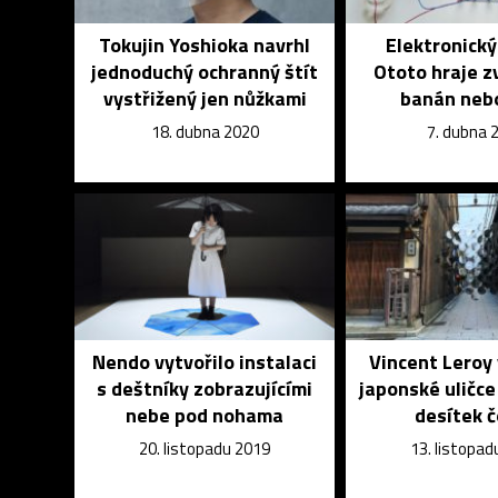
Tokujin Yoshioka navrhl
Elektronický
jednoduchý ochranný štít
Ototo hraje z
vystřižený jen nůžkami
banán neb
18. dubna 2020
7. dubna 
Nendo vytvořilo instalaci
Vincent Leroy 
s deštníky zobrazujícími
japonské uličce 
nebe pod nohama
desítek 
20. listopadu 2019
13. listopad