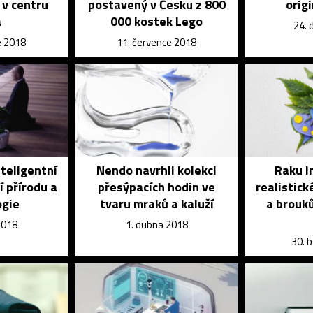
 v centru
postavený v Česku z 800
orig
a
000 kostek Lego
24. 
e 2018
11. července 2018
nteligentní
Nendo navrhli kolekci
Raku I
í přírodu a
přesýpacích hodin ve
realistick
ogie
tvaru mraků a kaluží
a brouků
2018
1. dubna 2018
30. 