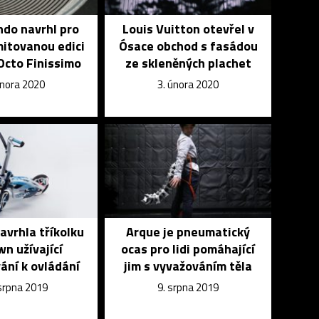
do navrhl pro
Louis Vuitton otevřel v
imitovanou edici
Ósace obchod s fasádou
Octo Finissimo
ze skleněných plachet
února 2020
3. února 2020
vrhla tříkolku
Arque je pneumatický
wn užívající
ocas pro lidi pomáhající
ání k ovládání
jim s vyvažováním těla
 srpna 2019
9. srpna 2019