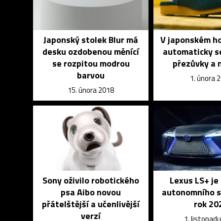
Japonský stolek Blur má
V japonském ho
desku ozdobenou měnící
automaticky se
se rozpitou modrou
přezůvky a 
barvou
1. února 
15. února 2018
Sony oživilo robotického
Lexus LS+ je
psa Aibo novou
autonomního s
přátelštější a učenlivější
rok 20
verzí
1. listopad