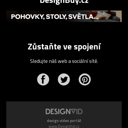
Zůstaňte ve spojení
Sledujte náš web a sociální sítě.
r
Pinterest
design video portál
www.DesignVid.cz