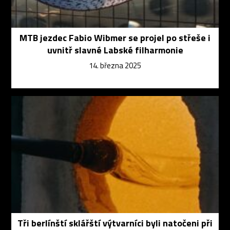
MTB jezdec Fabio Wibmer se projel po střeše i
uvnitř slavné Labské filharmonie
14. března 2025
Tři berlínští sklářští výtvarníci byli natočeni při