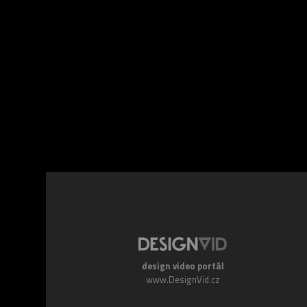
Facebook
Twitte
design video portál
www.DesignVid.cz