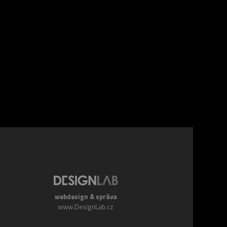
webdesign & správa
www.DesignLab.cz