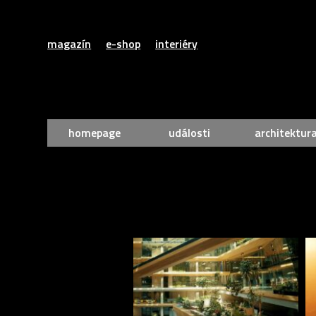
magazín
e-shop
interiéry
homepage
události
architektur