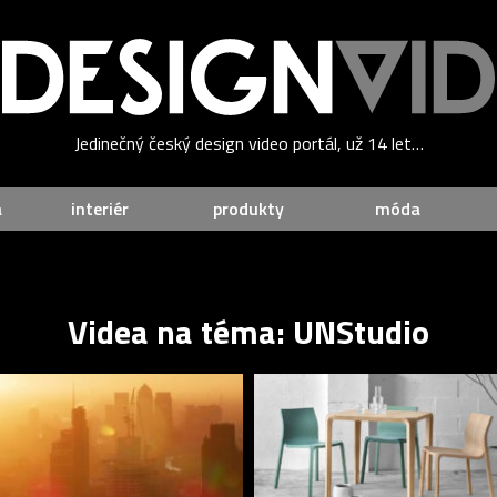
Jedinečný český design video portál, už 14 let…
a
interiér
produkty
móda
Videa na téma: UNStudio