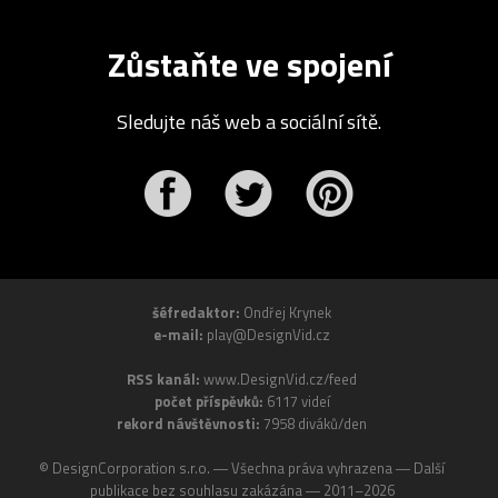
Zůstaňte ve spojení
Sledujte náš web a sociální sítě.
r
Pinterest
šéfredaktor:
Ondřej Krynek
e-mail:
play@DesignVid.cz
RSS kanál:
www.DesignVid.cz/feed
počet příspěvků:
6117 videí
rekord návštěvnosti:
7958 diváků/den
©
DesignCorporation s.r.o.
― Všechna práva vyhrazena ― Další
publikace bez souhlasu zakázána ― 2011–2026