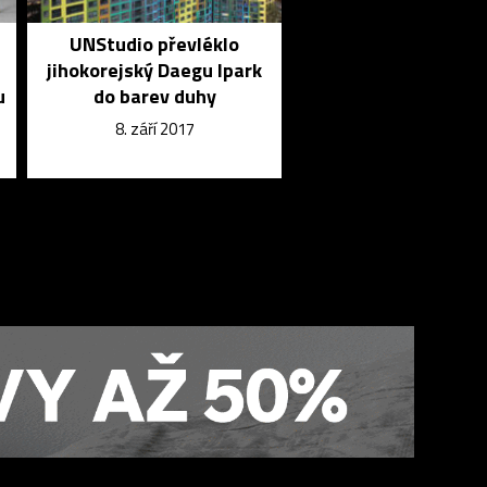
UNStudio převléklo
jihokorejský Daegu Ipark
u
do barev duhy
8. září 2017