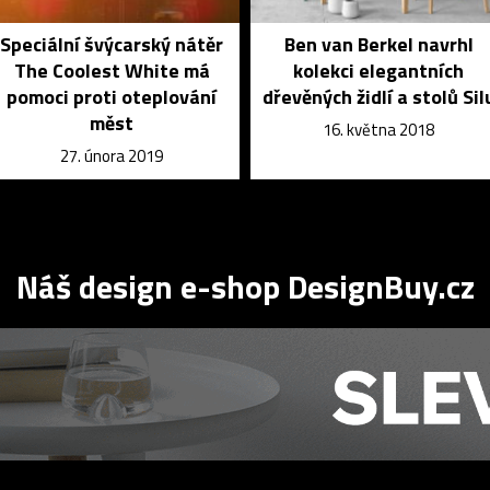
Speciální švýcarský nátěr
Ben van Berkel navrhl
The Coolest White má
kolekci elegantních
pomoci proti oteplování
dřevěných židlí a stolů Sil
měst
16. května 2018
27. února 2019
Náš design e-shop DesignBuy.cz