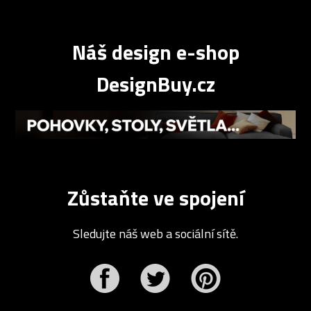
Náš design e-shop
DesignBuy.cz
Zůstaňte ve spojení
Sledujte náš web a sociální sítě.
r
Pinterest