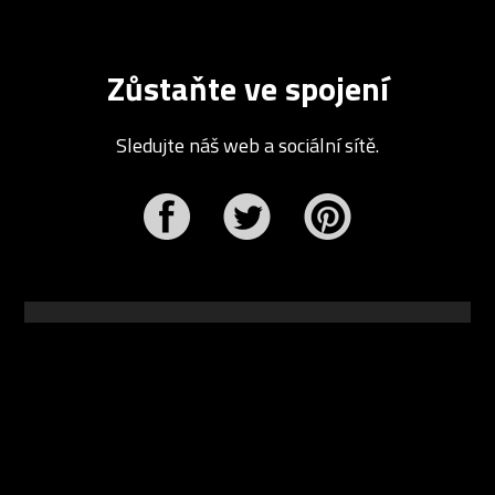
Zůstaňte ve spojení
Sledujte náš web a sociální sítě.
r
Pinterest
design video portál
www.DesignVid.cz
šéfredaktor:
Ondřej Krynek
e-mail:
play@DesignVid.cz