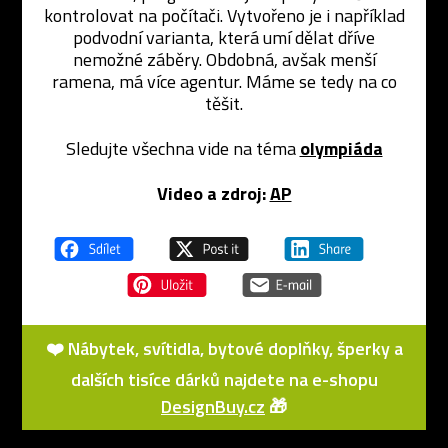
kontrolovat na počítači. Vytvořeno je i například
podvodní varianta, která umí dělat dříve
nemožné záběry. Obdobná, avšak menší
ramena, má více agentur. Máme se tedy na co
těšit.
Sledujte všechna vide na téma
olympiáda
Video a zdroj:
AP
❤️ Nábytek, svítidla, bytové doplňky, šperky a
dalších tisíce dárků najdete na e-shopu
DesignBuy.cz
🎁