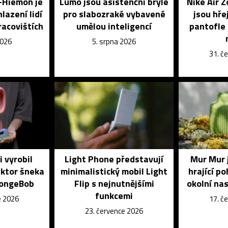
o-Hiemon je
Lumo jsou asistenční brýle
Nike Air 
lazení lidí
pro slabozraké vybavené
jsou hře
racovištích
umělou inteligencí
pantofle 
2026
5. srpna 2026
31. č
i vyrobil
Light Phone představují
Mur Mur 
uktor šneka
minimalistický mobil Light
hrající p
pongeBob
Flip s nejnutnějšími
okolní na
funkcemi
e 2026
17. č
23. července 2026