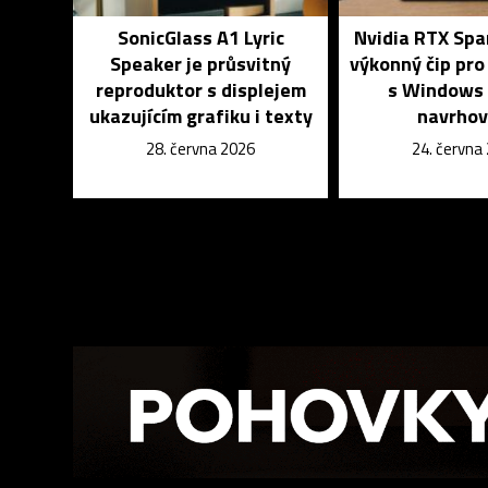
SonicGlass A1 Lyric
Nvidia RTX Spa
Speaker je průsvitný
výkonný čip pr
reproduktor s displejem
s Windows 
ukazujícím grafiku i texty
navrhov
28. června 2026
24. června