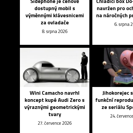
Sidephone je cenově
Chladící box D
dostupný mobil s
navržen pro och
výměnnými klávesnicemi
na náročných p
za ovladače
6. srpna 
8. srpna 2026
Wini Camacho navrhl
Jihokorejec s
koncept kupé Audi Zero s
funkční reprod
výraznými geometrickými
ze seriálu S
tvary
24. červenc
27. července 2026