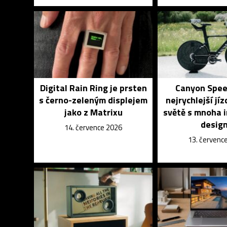
Digital Rain Ring je prsten
Canyon Spee
s černo-zeleným displejem
nejrychlejší jíz
jako z Matrixu
světě s mnoha 
desig
14. července 2026
13. červenc