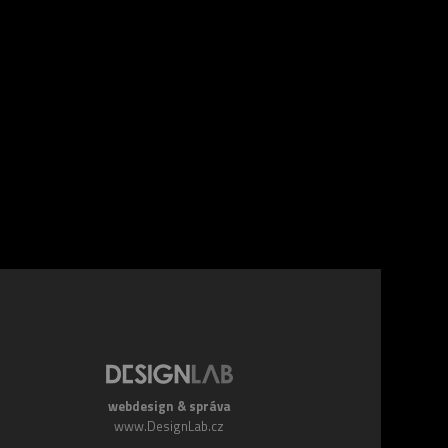
webdesign & správa
www.DesignLab.cz