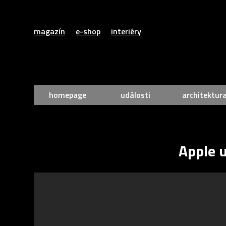
magazín
e-shop
interiéry
homepage
události
architektur
Apple 