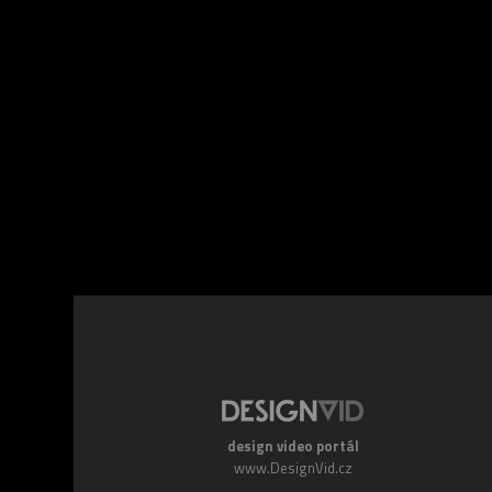
Facebook
Twitte
design video portál
www.DesignVid.cz