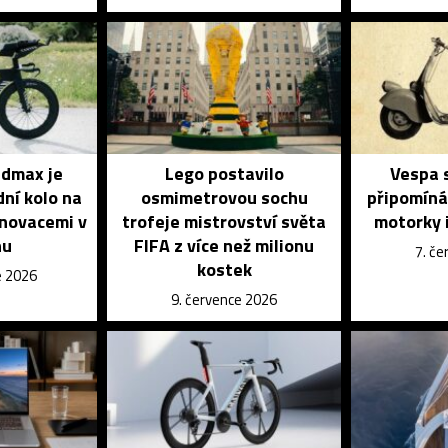
dmax je
Lego postavilo
Vespa s
dní kolo na
osmimetrovou sochu
připomíná
inovacemi v
trofeje mistrovství světa
motorky i
nu
FIFA z více než milionu
7. č
kostek
e 2026
9. července 2026