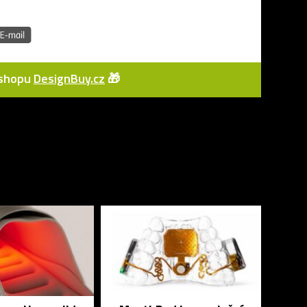
e-shopu
DesignBuy.cz
🎁