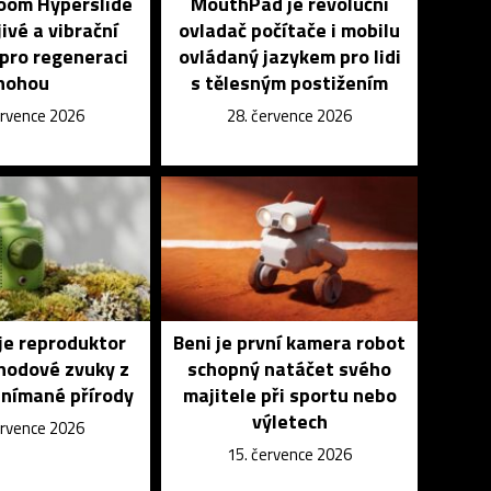
Zoom Hyperslide
MouthPad je revoluční
jivé a vibrační
ovladač počítače i mobilu
pro regeneraci
ovládaný jazykem pro lidi
nohou
s tělesným postižením
ervence 2026
28. července 2026
je reproduktor
Beni je první kamera robot
ohodové zvuky z
schopný natáčet svého
snímané přírody
majitele při sportu nebo
výletech
ervence 2026
15. července 2026