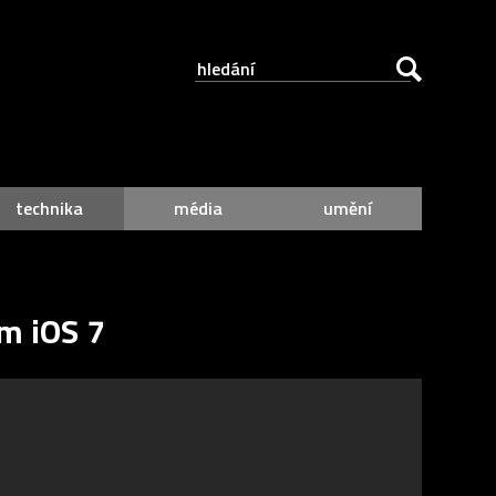
technika
média
umění
m iOS 7