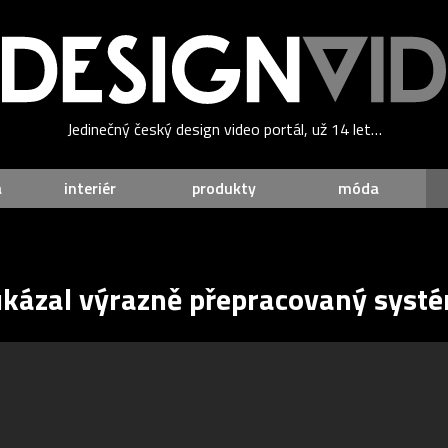
Jedinečný český design video portál, už 14 let…
a
interiér
produkty
móda
ukázal výrazně přepracovaný systé