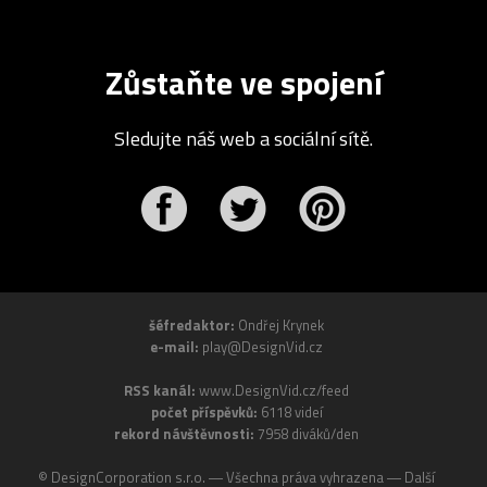
Zůstaňte ve spojení
Sledujte náš web a sociální sítě.
r
Pinterest
šéfredaktor:
Ondřej Krynek
e-mail:
play@DesignVid.cz
RSS kanál:
www.DesignVid.cz/feed
počet příspěvků:
6118 videí
rekord návštěvnosti:
7958 diváků/den
©
DesignCorporation s.r.o.
― Všechna práva vyhrazena ― Další