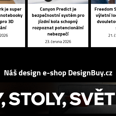
rk je super
Canyon Predict je
Freedom S
o notebooky
bezpečnostní systém pro
výletní l
pro 3D
jízdní kola schopný
dvouleto
ání
rozpoznat potencionální
nebezpečí
 2026
21. 
23. června 2026
Náš design e-shop DesignBuy.cz