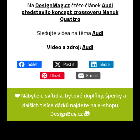
Na
DesignMag.cz
čtěte článek
Audi
představilo koncept crossoveru Nanuk
Quattro
Sledujte videa na téma
Audi
Video a zdroj:
Audi
❤️ Nábytek, svítidla, bytové doplňky, šperky a
dalších tisíce dárků najdete na e-shopu
DesignBuy.cz
🎁