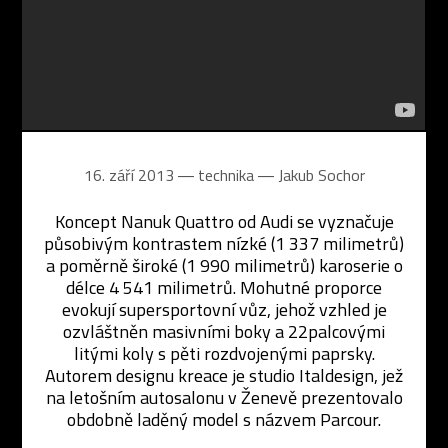
16. září 2013 ― technika ―
Jakub Sochor
Koncept Nanuk Quattro od Audi se vyznačuje
působivým kontrastem nízké (1 337 milimetrů)
a poměrně široké (1 990 milimetrů) karoserie o
délce 4 541 milimetrů. Mohutné proporce
evokují supersportovní vůz, jehož vzhled je
ozvláštněn masivními boky a 22palcovými
litými koly s pěti rozdvojenými paprsky.
Autorem designu kreace je studio Italdesign, jež
na letošním autosalonu v Ženevě prezentovalo
obdobně laděný model s názvem Parcour.