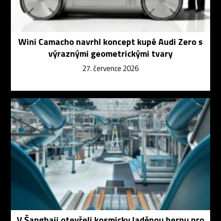
Wini Camacho navrhl koncept kupé Audi Zero s
výraznými geometrickými tvary
27. července 2026
V Šanghaji otevřeli kosmicky laděnou hernu pro