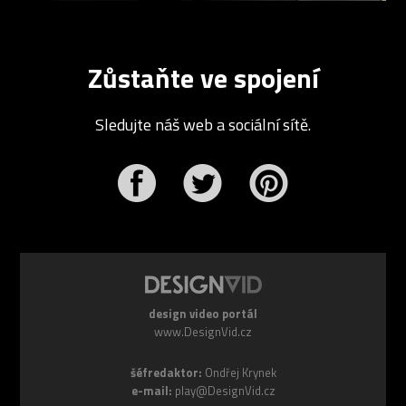
Zůstaňte ve spojení
Sledujte náš web a sociální sítě.
r
Pinterest
design video portál
www.DesignVid.cz
šéfredaktor:
Ondřej Krynek
e-mail:
play@DesignVid.cz