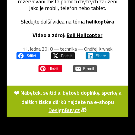
rezervování místa pomocí chytrých zařízení
jako je mobil, telefon nebo tablet.
Sledujte další videa na téma
helikoptéra
Video a zdroj:
Bell Helicopter
11. ledna 2018 ― technika ―
Ondřej Krynek
❤️ Nábytek, svítidla, bytové doplňky, šperky a
dalších tisíce dárků najdete na e-shopu
DesignBuy.cz
🎁