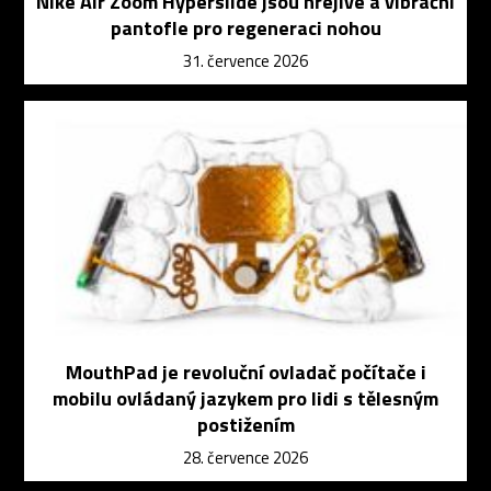
Nike Air Zoom Hyperslide jsou hřejivé a vibrační
pantofle pro regeneraci nohou
31. července 2026
MouthPad je revoluční ovladač počítače i
mobilu ovládaný jazykem pro lidi s tělesným
postižením
28. července 2026