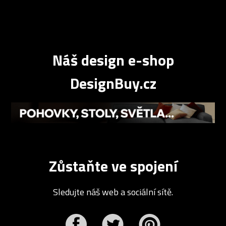
Náš design e-shop
DesignBuy.cz
Zůstaňte ve spojení
Sledujte náš web a sociální sítě.
r
Pinterest