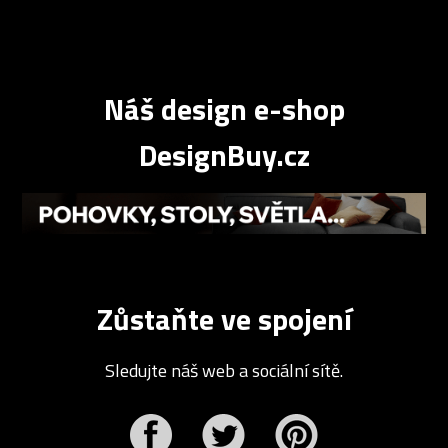
Náš design e-shop
DesignBuy.cz
Zůstaňte ve spojení
Sledujte náš web a sociální sítě.
r
Pinterest