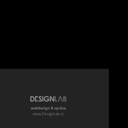
webdesign & správa
www.DesignLab.cz