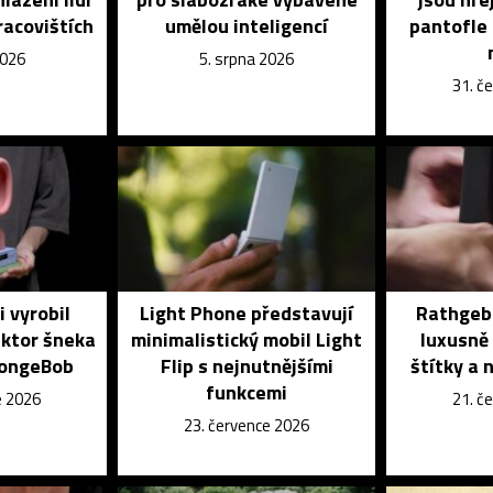
racovištích
umělou inteligencí
pantofle 
2026
5. srpna 2026
31. č
i vyrobil
Light Phone představují
Rathgebe
uktor šneka
minimalistický mobil Light
luxusně 
pongeBob
Flip s nejnutnějšími
štítky a 
funkcemi
e 2026
21. č
23. července 2026