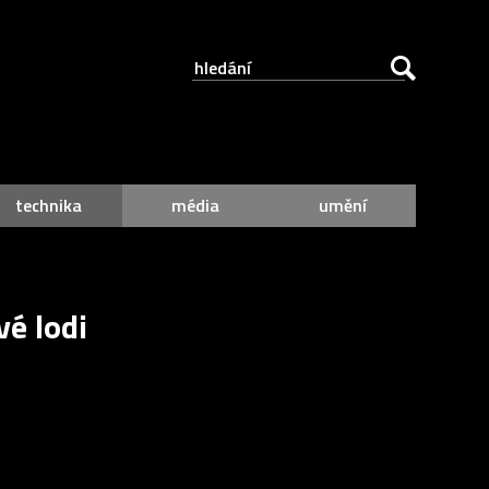
technika
média
umění
é lodi