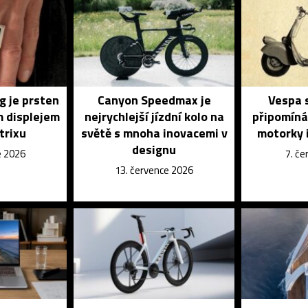
g je prsten
Canyon Speedmax je
Vespa s
m displejem
nejrychlejší jízdní kolo na
připomíná
trixu
světě s mnoha inovacemi v
motorky i
designu
e 2026
7. č
13. července 2026