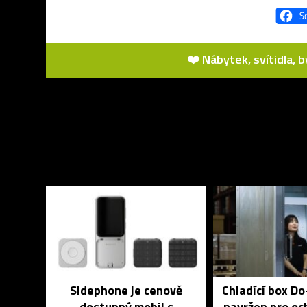
❤️ Nábytek, svítidla, 
Sidephone je cenově
Chladící box D
dostupný mobil s
navržen pro och