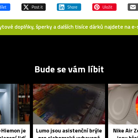
bytové doplňky, šperky a dalších tisíce dárků najdete na 
Bude se vám líbit
o-Hiemon je
Lumo jsou asistenční brýle
Nike Air 
lazení lidí
pro slabozraké vybavené
jsou hře