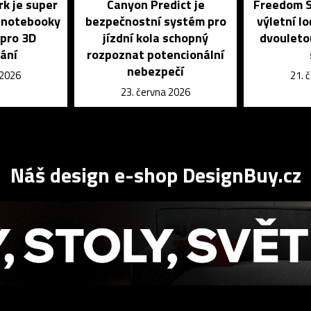
rk je super
Canyon Predict je
Freedom S
o notebooky
bezpečnostní systém pro
výletní l
pro 3D
jízdní kola schopný
dvouleto
ání
rozpoznat potencionální
nebezpečí
 2026
21. 
23. června 2026
Náš design e-shop DesignBuy.cz