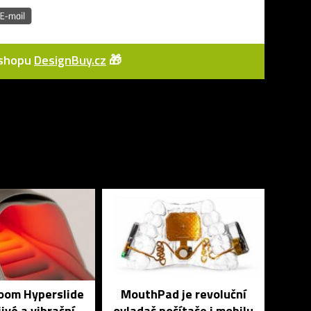
e-shopu
DesignBuy.cz
🎁
Zoom Hyperslide
MouthPad je revoluční
jivé a vibrační
ovladač počítače i mobilu