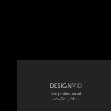
Facebook
Twitte
design video portál
www.DesignVid.cz