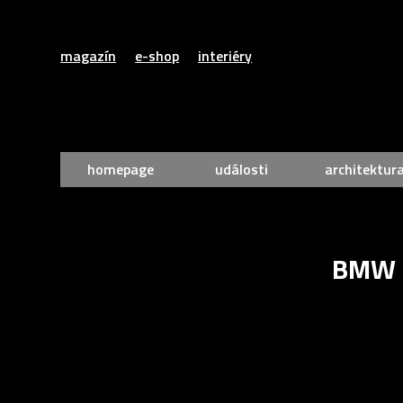
magazín
e-shop
interiéry
homepage
události
architektur
BMW M