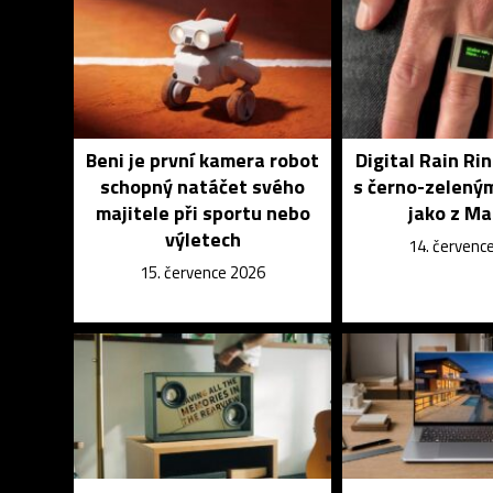
Beni je první kamera robot
Digital Rain Rin
schopný natáčet svého
s černo-zelený
majitele při sportu nebo
jako z Ma
výletech
14. červenc
15. července 2026