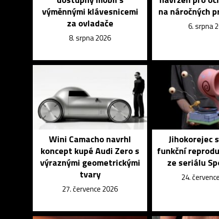
výměnnými klávesnicemi
na náročných p
za ovladače
6. srpna 
8. srpna 2026
Wini Camacho navrhl
Jihokorejec s
koncept kupé Audi Zero s
funkční reprod
výraznými geometrickými
ze seriálu S
tvary
24. červenc
27. července 2026