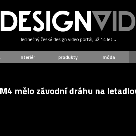
Jedinečný český design video portál, už 14 let…
a
interiér
produkty
móda
4 mělo závodní dráhu na letadlov