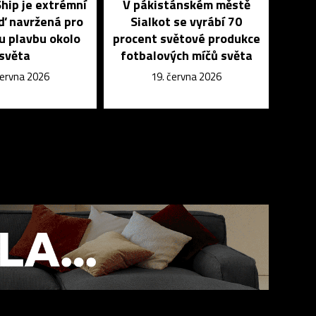
hip je extrémní
V pákistánském městě
oď navržená pro
Sialkot se vyrábí 70
u plavbu okolo
procent světové produkce
světa
fotbalových míčů světa
června 2026
19. června 2026