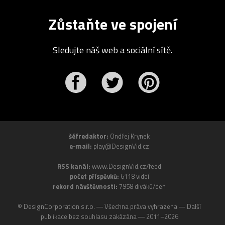
Zůstaňte ve spojení
Sledujte náš web a sociální sítě.
r
Pinterest
šéfredaktor:
Ondřej Krynek
e-mail:
play@DesignVid.cz
RSS kanál:
www.DesignVid.cz/feed
počet příspěvků:
6118 videí
rekord návštěvnosti:
7958 diváků/den
©
DesignCorporation s.r.o.
― Všechna práva vyhrazena ― Další
publikace bez souhlasu zakázána ― 2011–2026