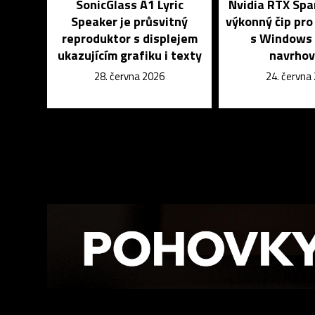
SonicGlass A1 Lyric
Nvidia RTX Spa
Speaker je průsvitný
výkonný čip pr
reproduktor s displejem
s Windows 
ukazujícím grafiku i texty
navrhov
28. června 2026
24. června