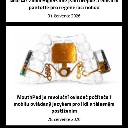
Nike Air Zoom Hyperslide jsou hřejivé a vibrační
pantofle pro regeneraci nohou
31. července 2026
MouthPad je revoluční ovladač počítače i
mobilu ovládaný jazykem pro lidi s tělesným
postižením
28. července 2026