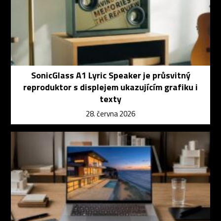
SonicGlass A1 Lyric Speaker je průsvitný
reproduktor s displejem ukazujícím grafiku i
texty
28. června 2026