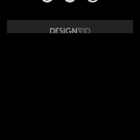
design video portál
www.DesignVid.cz
šéfredaktor:
Ondřej Krynek
e-mail:
play@DesignVid.cz
RSS kanál:
www.DesignVid.cz/feed
počet příspěvků:
6116 videí
rekord návštěvnosti:
7958 diváků/den
©
DesignCorporation s.r.o.
― Všechna práva vyhrazena ― Další
publikace bez souhlasu zakázána ― 2011–2026
webdesign & správa