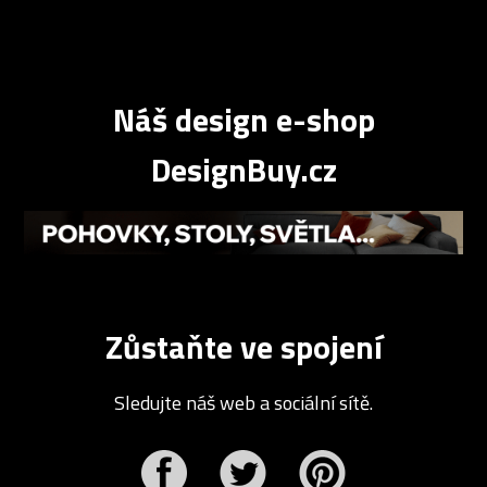
Náš design e-shop
DesignBuy.cz
Zůstaňte ve spojení
Sledujte náš web a sociální sítě.
r
Pinterest