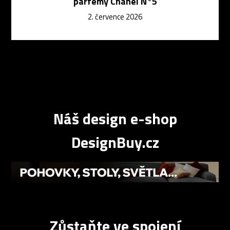
parfémy Chanel N°5
2. července 2026
Náš design e-shop
DesignBuy.cz
Zůstaňte ve spojení