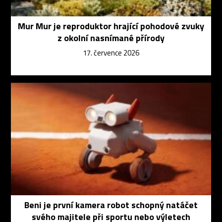
Mur Mur je reproduktor hrající pohodové zvuky
z okolní nasnímané přírody
17. července 2026
Beni je první kamera robot schopný natáčet
svého majitele při sportu nebo výletech