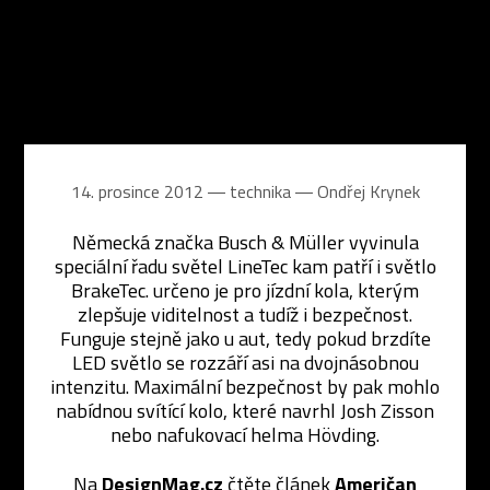
14. prosince 2012 ― technika ―
Ondřej Krynek
Německá značka Busch & Müller vyvinula
speciální řadu světel LineTec kam patří i světlo
BrakeTec. určeno je pro jízdní kola, kterým
zlepšuje viditelnost a tudíž i bezpečnost.
Funguje stejně jako u aut, tedy pokud brzdíte
LED světlo se rozzáří asi na dvojnásobnou
intenzitu. Maximální bezpečnost by pak mohlo
nabídnou svítící kolo, které navrhl Josh Zisson
nebo nafukovací helma Hövding.
Na
DesignMag.cz
čtěte článek
Američan