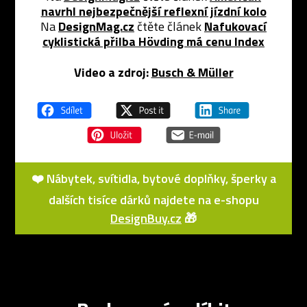
navrhl nejbezpečnější reflexní jízdní kolo
Na
DesignMag.cz
čtěte článek
Nafukovací
cyklistická přilba Hövding má cenu Index
Video a zdroj:
Busch & Müller
❤️ Nábytek, svítidla, bytové doplňky, šperky a
dalších tisíce dárků najdete na e-shopu
DesignBuy.cz
🎁