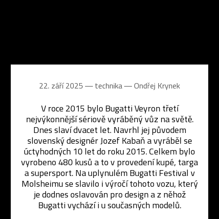
22. září 2025 ― technika ―
Ondřej Krynek
V roce 2015 bylo Bugatti Veyron třetí
nejvýkonnější sériově vyráběný vůz na světě.
Dnes slaví dvacet let. Navrhl jej původem
slovenský designér Jozef Kabaň a vyráběl se
úctyhodných 10 let do roku 2015. Celkem bylo
vyrobeno 480 kusů a to v provedení kupé, targa
a supersport. Na uplynulém Bugatti
Festival v
Molsheimu se slavilo i výročí tohoto vozu, který
je dodnes oslavován pro design a z něhož
Bugatti vychází i u současných modelů.