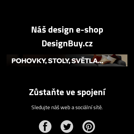
Náš design e-shop
DesignBuy.cz
Zůstaňte ve spojení
Sledujte náš web a sociální sítě.
r
Pinterest