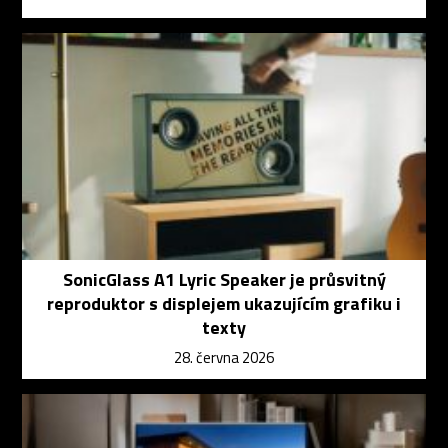
SonicGlass A1 Lyric Speaker je průsvitný
reproduktor s displejem ukazujícím grafiku i
texty
28. června 2026