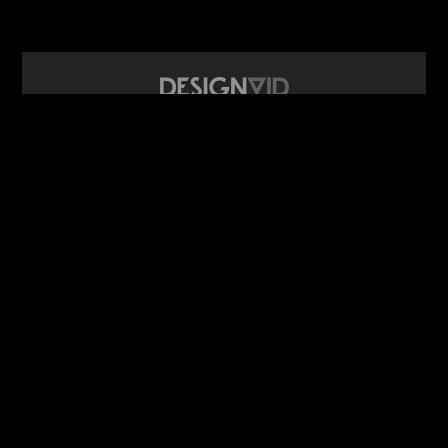
design video portál
www.DesignVid.cz
šéfredaktor:
Ondřej Krynek
e-mail:
play@DesignVid.cz
RSS kanál:
www.DesignVid.cz/feed
počet příspěvků:
6117 videí
rekord návštěvnosti:
7958 diváků/den
©
DesignCorporation s.r.o.
― Všechna práva vyhrazena ― Další
publikace bez souhlasu zakázána ― 2011–2026
webdesign & správa
www.DesignLab.cz