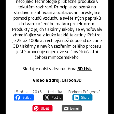
něco jako technologie průběžné produkce v
tekutém rozhraní. Princip je založený na
střídavém zahřívání a ochlazování pryskyřice
pomocí proudů vzduchu a světelných paprsků
do tvaru určeného malým projektorem.
Produkty z jejich tiskárny jakoby se vynořovaly
zhmotňujíce se z louže lesklé tekutiny. Přístroj
je 25 až 100krát rychlejší než doposud užívané
3D tiskárny a navíc vzezřením celého procesu
ještě umocňuje dojem, že se člověk účastní
čehosi mimozemského.
Sledujte další videa na téma
3D tisk
Video a zdroj:
Carbon3D
18. března 2015 ― technika ―
Barbora Prágerová