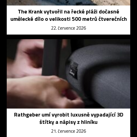
The Krank vytvořil na řecké pláži dočasné
umělecké dílo o velikosti 500 metrů čtverečních
22. července 2026
Rathgeber umí vyrobit luxusně vypadající 3D
štítky a nápisy z hliníku
21. července 2026