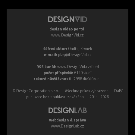
design video portál
www.DesignVid.cz
šéfredaktor:
Ondřej Krynek
e-mail:
play@DesignVid.cz
RSS kanál:
www.DesignVid.cz/feed
počet příspěvků:
6120 videí
rekord návštěvnosti:
7958 diváků/den
©
DesignCorporation s.r.o.
― Všechna práva vyhrazena ― Další
publikace bez souhlasu zakázána ― 2011–2026
webdesign & správa
www.DesignLab.cz