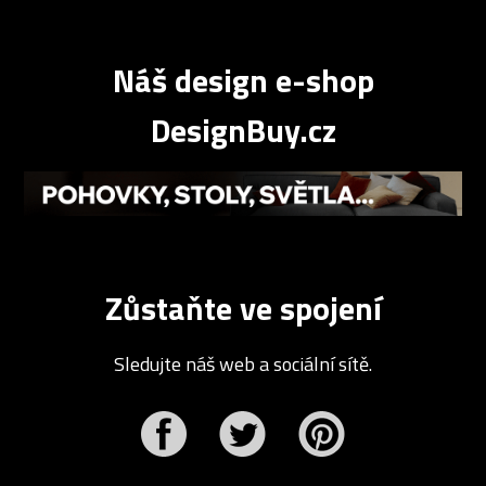
Náš design e-shop
DesignBuy.cz
Zůstaňte ve spojení
Sledujte náš web a sociální sítě.
r
Pinterest