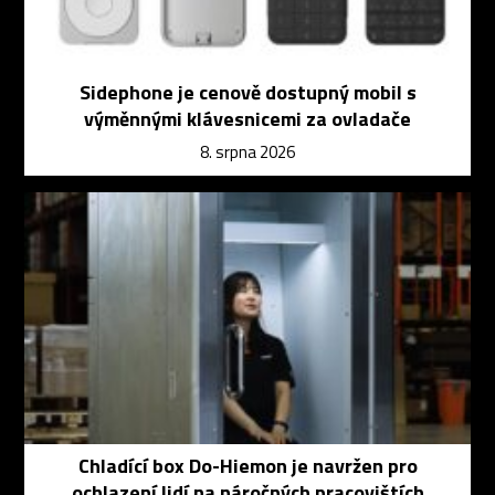
Sidephone je cenově dostupný mobil s
výměnnými klávesnicemi za ovladače
8. srpna 2026
Chladící box Do-Hiemon je navržen pro
ochlazení lidí na náročných pracovištích