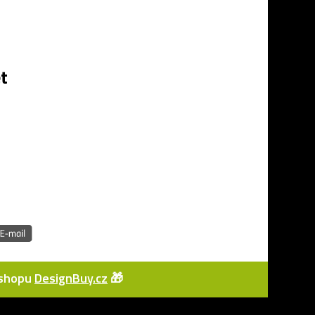
t
e-shopu
DesignBuy.cz
🎁