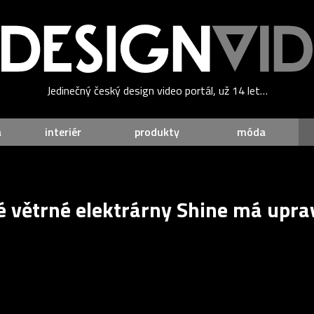
Jedinečný český design video portál, už 14 let…
a
interiér
produkty
móda
 větrné elektrárny Shine má uprav