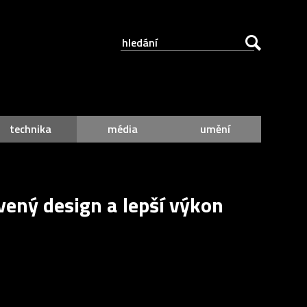
technika
média
umění
ený design a lepší výkon