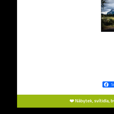
❤️ Nábytek, svítidla, 