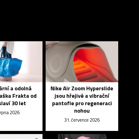
rní a odolná
Nike Air Zoom Hyperslide
aška Frakta od
jsou hřejivé a vibrační
slaví 30 let
pantofle pro regeneraci
nohou
srpna 2026
31. července 2026