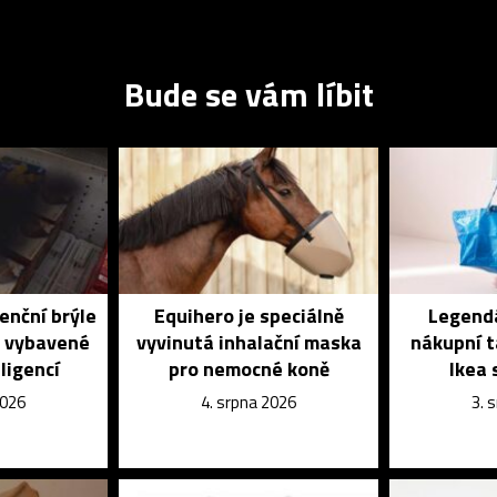
Bude se vám líbit
enční brýle
Equihero je speciálně
Legendá
é vybavené
vyvinutá inhalační maska
nákupní t
ligencí
pro nemocné koně
Ikea 
2026
4. srpna 2026
3. 