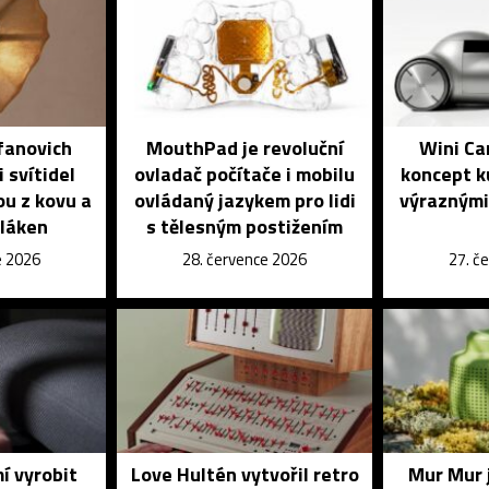
fanovich
MouthPad je revoluční
Wini Ca
 svítidel
ovladač počítače i mobilu
koncept k
ou z kovu a
ovládaný jazykem pro lidi
výraznými
vláken
s tělesným postižením
e 2026
28. července 2026
27. č
í vyrobit
Love Hultén vytvořil retro
Mur Mur 