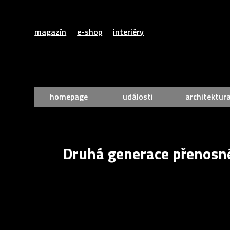
magazín
e-shop
interiéry
homepage
události
architektur
Druhá generace přenosné