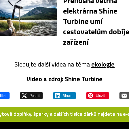
Přenosná větrná
elektrárna Shine
Turbine umí
cestovatelům dobíje
zařízení
Sledujte další videa na téma
ekologie
Video a zdroj:
Shine Turbine
bytové doplňky, šperky a dalších tisíce dárků najdete na 