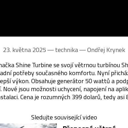
23. května 2025 ― technika ―
Ondřej Krynek
načka Shine Turbine se svojí větrnou turbínou Sh
ladní potřeby současného komfortu. Nyní přicház
epší výkon. Obsahuje generátor 50 wattů a podp
. Nové jsou možnosti uchycení, napojení na aplika
stalaci. Cena je rozumných 399 dolarů, tedy asi
Sledujte související video