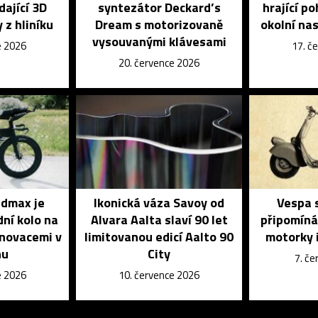
dající 3D
syntezátor Deckard’s
hrající p
 z hliníku
Dream s motorizovaně
okolní na
vysouvanými klávesami
e 2026
17. č
20. července 2026
dmax je
Ikonická váza Savoy od
Vespa s
dní kolo na
Alvara Aalta slaví 90 let
připomíná
inovacemi v
limitovanou edicí Aalto 90
motorky i
nu
City
7. č
e 2026
10. července 2026