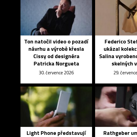
Ton natočil video o pozadí
Federico Ste
návrhu a výrobě křesla
ukázal kolekci
Cissy od designéra
Salina vyroben
Patricka Norgueta
skelných 
30. července 2026
29. červenc
Light Phone představují
Rathgeber um