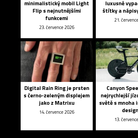
minimalistický mobil Light
luxusně vypa
Flip s nejnutnějšími
štítky a nápisy
funkcemi
21. červenc
23. července 2026
Digital Rain Ring je prsten
Canyon Spee
s černo-zeleným displejem
nejrychlejší jíz
jako z Matrixu
světě s mnoha 
desig
14. července 2026
13. červenc