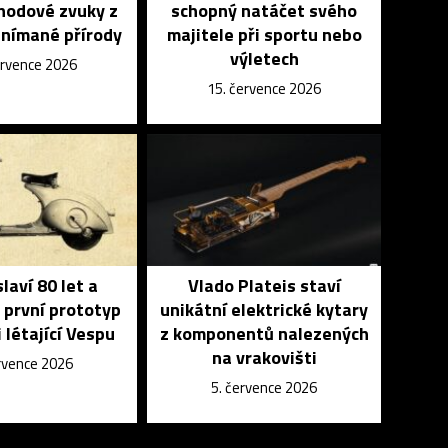
ohodové zvuky z
schopný natáčet svého
snímané přírody
majitele při sportu nebo
výletech
ervence 2026
15. července 2026
laví 80 let a
Vlado Plateis staví
 první prototyp
unikátní elektrické kytary
 létající Vespu
z komponentů nalezených
na vrakovišti
ervence 2026
5. července 2026