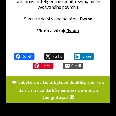
schopnost inteligentně měnit režimy podle
vysávaného povrchu.
Sledujte další videa na téma
Dyson
Video a zdroj:
Dyson
❤️ Nábytek, svítidla, bytové doplňky, šperky a
dalších tisíce dárků najdete na e-shopu
DesignBuy.cz
🎁