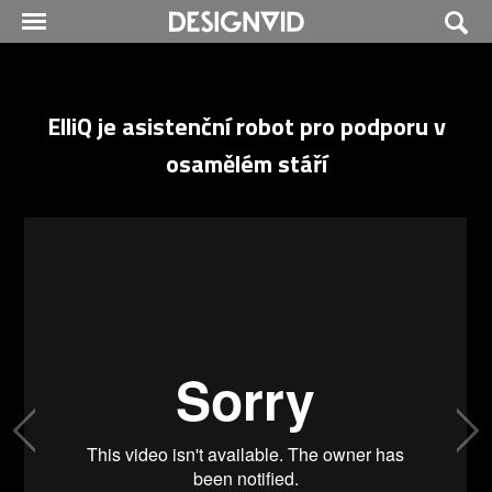
ElliQ je asistenční robot pro podporu v
osamělém stáří