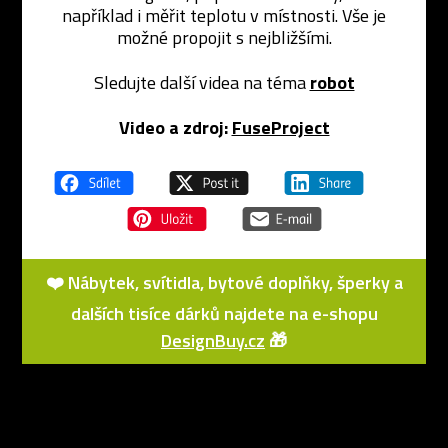
například i měřit teplotu v místnosti. Vše je
možné propojit s nejbližšími.
Sledujte další videa na téma
robot
Video a zdroj:
FuseProject
❤️ Nábytek, svítidla, bytové doplňky, šperky a
dalších tisíce dárků najdete na e-shopu
DesignBuy.cz
🎁