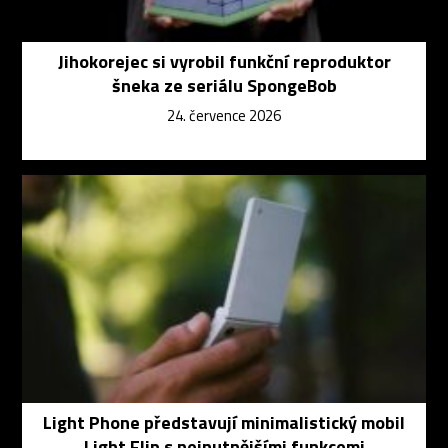
Jihokorejec si vyrobil funkční reproduktor
šneka ze seriálu SpongeBob
24. července 2026
Light Phone představují minimalistický mobil
Light Flip s nejnutnějšími funkcemi