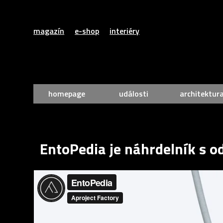
magazín
e-shop
interiéry
homepage
události
architektur
EntoPedia je náhrdelník s o