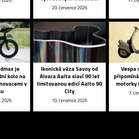
e 2026
17. č
20. července 2026
dmax je
Ikonická váza Savoy od
Vespa s
dní kolo na
Alvara Aalta slaví 90 let
připomíná
inovacemi v
limitovanou edicí Aalto 90
motorky i
nu
City
7. č
e 2026
10. července 2026