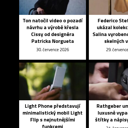
Ton natočil video o pozadí
Federico Ste
návrhu a výrobě křesla
ukázal kolekci
Cissy od designéra
Salina vyroben
Patricka Norgueta
skelných 
30. července 2026
29. červenc
Light Phone představují
Rathgeber um
minimalistický mobil Light
luxusně vypa
Flip s nejnutnějšími
štítky a nápisy
funkcemi