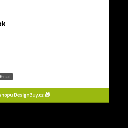
ek
e-shopu
DesignBuy.cz
🎁