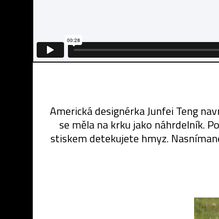
Americká designérka Junfei Teng nav
se měla na krku jako náhrdelník. P
stiskem detekujete hmyz. Nasnímané a