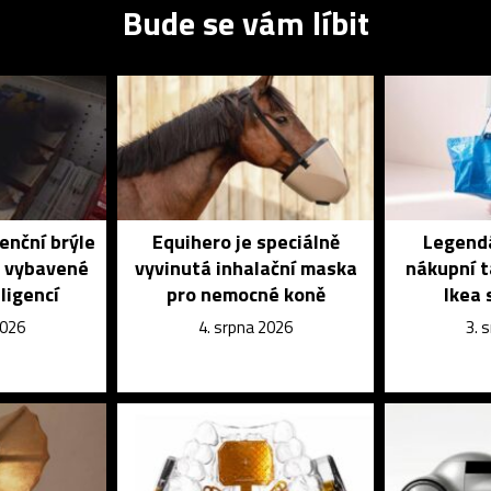
Bude se vám líbit
enční brýle
Equihero je speciálně
Legendá
é vybavené
vyvinutá inhalační maska
nákupní t
ligencí
pro nemocné koně
Ikea 
2026
4. srpna 2026
3. 