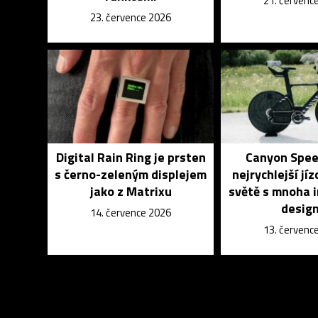
21. červenc
23. července 2026
Digital Rain Ring je prsten
Canyon Spee
s černo-zeleným displejem
nejrychlejší jíz
jako z Matrixu
světě s mnoha 
desig
14. července 2026
13. červenc