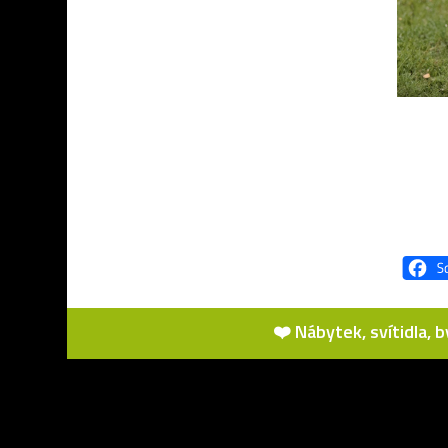
❤️ Nábytek, svítidla, 