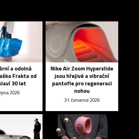
rní a odolná
Nike Air Zoom Hyperslide
aška Frakta od
jsou hřejivé a vibrační
slaví 30 let
pantofle pro regeneraci
nohou
srpna 2026
31. července 2026