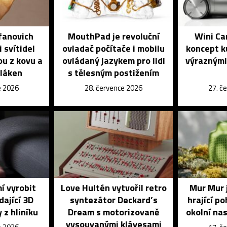
fanovich
MouthPad je revoluční
Wini Ca
 svítidel
ovladač počítače i mobilu
koncept k
ou z kovu a
ovládaný jazykem pro lidi
výraznými
vláken
s tělesným postižením
e 2026
28. července 2026
27. č
í vyrobit
Love Hultén vytvořil retro
Mur Mur 
dající 3D
syntezátor Deckard’s
hrající p
 z hliníku
Dream s motorizovaně
okolní na
vysouvanými klávesami