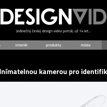
Jedinečný český design video portál, už 14 let…
a
interiér
produkty
móda
dnímatelnou kamerou pro identifika