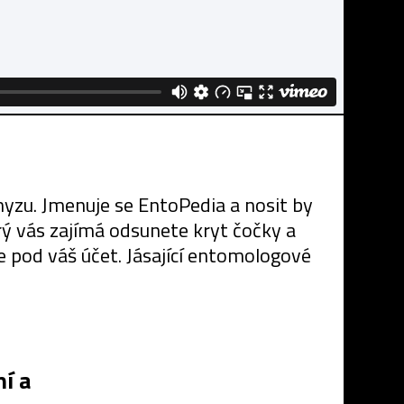
yzu. Jmenuje se EntoPedia a nosit by
rý vás zajímá odsunete kryt čočky a
e pod váš účet. Jásající entomologové
í a