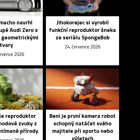
macho navrhl
Jihokorejec si vyrobil
upé Audi Zero s
funkční reproduktor šneka
 geometrickými
ze seriálu SpongeBob
tvary
24. července 2026
ervence 2026
je reproduktor
Beni je první kamera robot
ohodové zvuky z
schopný natáčet svého
snímané přírody
majitele při sportu nebo
výletech