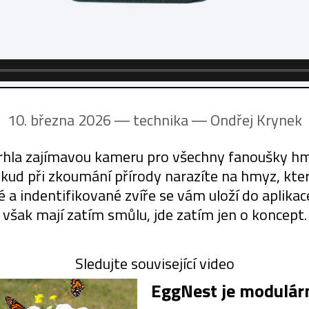
10. března 2026 ― technika ―
Ondřej Krynek
rhla zajímavou kameru pro všechny fanoušky hm
okud při zkoumání přírody narazíte na hmyz, kte
 indentifikované zvíře se vám uloží do aplikac
však mají zatím smůlu, jde zatím jen o koncept.
Sledujte související video
EggNest je modulárn