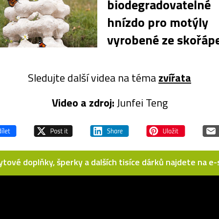
biodegradovatelné
hnízdo pro motýly
vyrobené ze skořáp
Sledujte další videa na téma
zvířata
Video a zdroj:
Junfei Teng
bytové doplňky, šperky a dalších tisíce dárků najdete na 