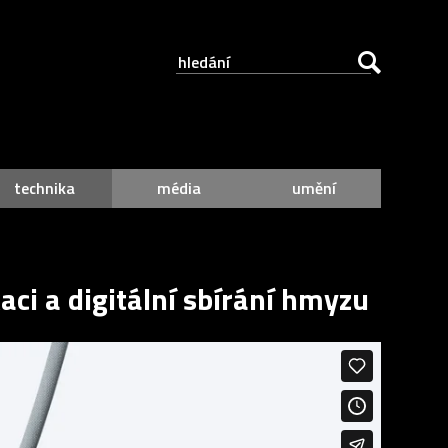
technika
média
umění
ci a digitální sbírání hmyzu