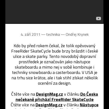
4. září 2011 ― technika ―
Ondřej Krynek
Kdo by před rokem čekal, že tolik opěvovaný
FreeRider SkateCycle bude brzy brázdit i české
ulice a skate parky. Tento novodobý dopravní
prostředek je označován jako nástupce
skateboardu a mimo nej v sobě kombinuje i
techniky snowboardu a casterboardu. V USA je
na trhu sice krátce, ale i tak stihl získat několik
ocenění za design.
Čtěte více na
DesignMag.cz
v článku
Do Česka
nečekaně přichází FreeRider SkateCycle
Čtěte více na
DesignMag.cz
v článku
Nástupce