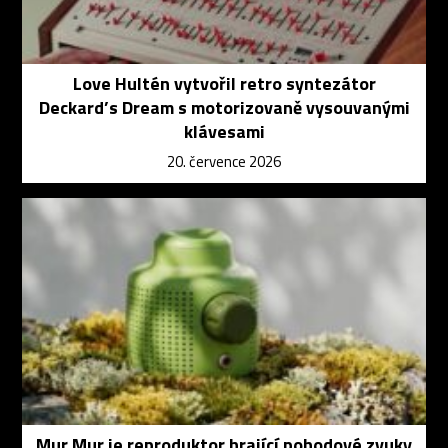
Love Hultén vytvořil retro syntezátor
Deckard’s Dream s motorizovaně vysouvanými
klávesami
20. července 2026
Mur Mur je reproduktor hrající pohodové zvuky