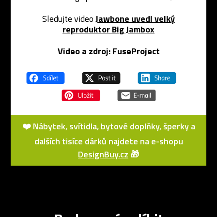
Sledujte video
Jawbone uvedl velký
reproduktor Big Jambox
Video a zdroj:
FuseProject
❤️ Nábytek, svítidla, bytové doplňky, šperky a
dalších tisíce dárků najdete na e-shopu
DesignBuy.cz
🎁