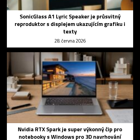
SonicGlass A1 Lyric Speaker je průsvitný
reproduktor s displejem ukazujícím grafiku i
texty
28. června 2026
Nvidia RTX Spark je super výkonný čip pro
notebooky s Windows pro 3D navrhování