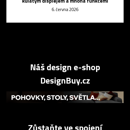
kulatým displejem a mnoha funkcemi
6. června 2026
Náš design e-shop
DesignBuy.cz
Zůstaňte ve spojení