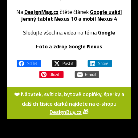
Na
DesignMag.cz
čtěte článek
Google uvádí
jemný tablet Nexus 10 a mobil Nexus 4
Sledujte všechna videa na téma
Google
Foto a zdroj:
Google Nexus
❤️ Nábytek, svítidla, bytové doplňky, šperky a
dalších tisíce dárků najdete na e-shopu
DesignBuy.cz
🎁