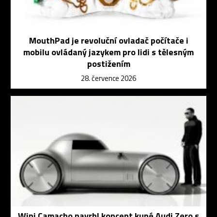
MouthPad je revoluční ovladač počítače i
mobilu ovládaný jazykem pro lidi s tělesným
postižením
28. července 2026
Wini Camacho navrhl koncept kupé Audi Zero s