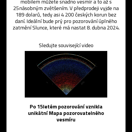
mobilem můžete snadno vesmír a to až s
25násobným zvětšením. V předprodeji vyjde na
189 dolarů, tedy asi 4 200 českých korun bez
daní. Ideální bude prý pro pozorování úplného
zatmění Slunce, které má nastat 8. dubna 2024.
Sledujte související video
Po 15letém pozorování vznikla
unikátní Mapa pozorovatelného
vesmíru