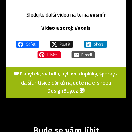
Sledujte další videa na téma
vesmír
Video a zdroj:
Vaonis
❤️ Nábytek, svítidla, bytové doplňky, šperky a
dalších tisíce dárků najdete na e-shopu
DesignBuy.cz
🎁
Bude se vám líbit